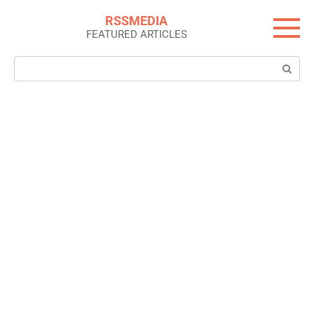
Skip
RSSMEDIA
to
FEATURED ARTICLES
content
Search: