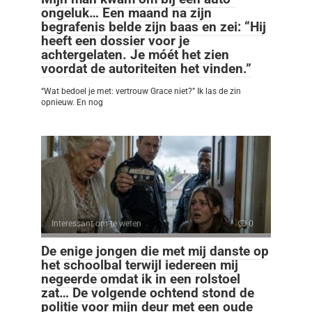
ongeluk… Een maand na zijn
begrafenis belde zijn baas en zei: “Hij
heeft een dossier voor je
achtergelaten. Je móét het zien
voordat de autoriteiten het vinden.”
“Wat bedoel je met: vertrouw Grace niet?” Ik las de zin
opnieuw. En nog
Interessant om te weten
0
De enige jongen die met mij danste op
het schoolbal terwijl iedereen mij
negeerde omdat ik in een rolstoel
zat… De volgende ochtend stond de
politie voor mijn deur met een oude