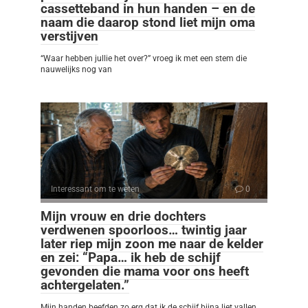
cassetteband in hun handen – en de
naam die daarop stond liet mijn oma
verstijven
“Waar hebben jullie het over?” vroeg ik met een stem die
nauwelijks nog van
Interessant om te weten
0
Mijn vrouw en drie dochters
verdwenen spoorloos… twintig jaar
later riep mijn zoon me naar de kelder
en zei: “Papa… ik heb de schijf
gevonden die mama voor ons heeft
achtergelaten.”
Mijn handen beefden zo erg dat ik de schijf bijna liet vallen.