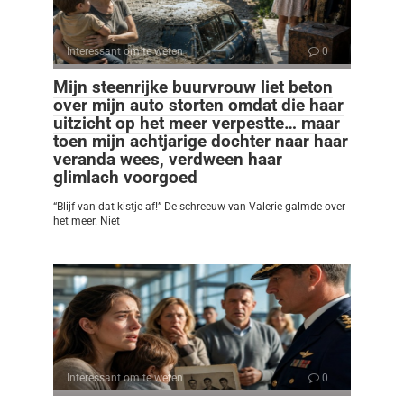
Interessant om te weten
0
Mijn steenrijke buurvrouw liet beton
over mijn auto storten omdat die haar
uitzicht op het meer verpestte… maar
toen mijn achtjarige dochter naar haar
veranda wees, verdween haar
glimlach voorgoed
“Blijf van dat kistje af!” De schreeuw van Valerie galmde over
het meer. Niet
Interessant om te weten
0