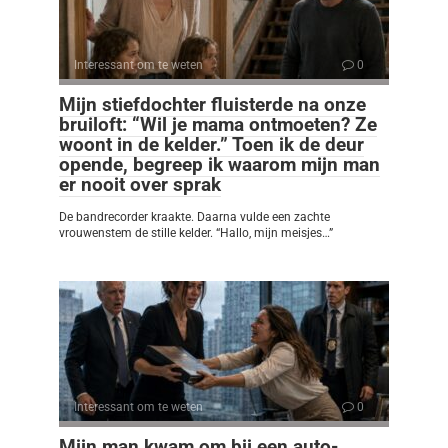
Interessant om te weten
0
Mijn stiefdochter fluisterde na onze
bruiloft: “Wil je mama ontmoeten? Ze
woont in de kelder.” Toen ik de deur
opende, begreep ik waarom mijn man
er nooit over sprak
De bandrecorder kraakte. Daarna vulde een zachte
vrouwenstem de stille kelder. “Hallo, mijn meisjes…”
Interessant om te weten
0
Mijn man kwam om bij een auto-