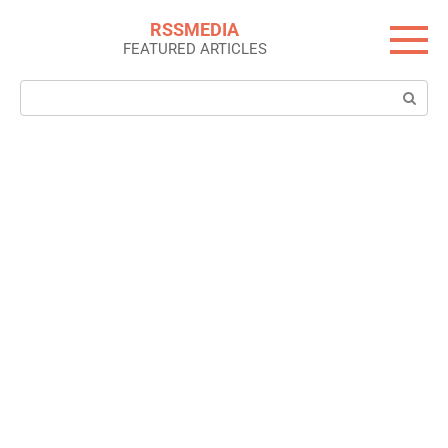
Skip
RSSMEDIA
to
FEATURED ARTICLES
content
Search: