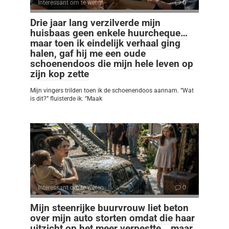
Interessant om te weten
0
Drie jaar lang verzilverde mijn
huisbaas geen enkele huurcheque…
maar toen ik eindelijk verhaal ging
halen, gaf hij me een oude
schoenendoos die mijn hele leven op
zijn kop zette
Mijn vingers trilden toen ik de schoenendoos aannam. “Wat
is dit?” fluisterde ik. “Maak
Interessant om te weten
0
Mijn steenrijke buurvrouw liet beton
over mijn auto storten omdat die haar
uitzicht op het meer verpestte… maar