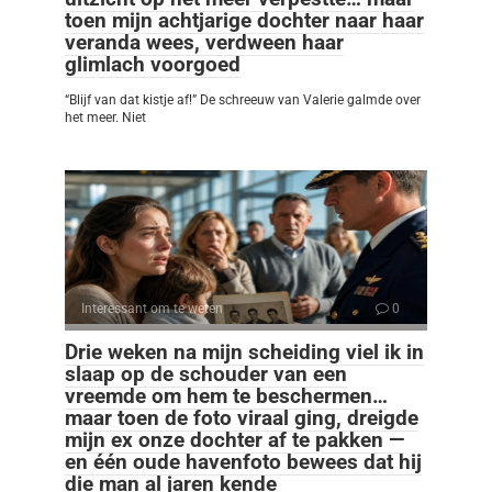
toen mijn achtjarige dochter naar haar
veranda wees, verdween haar
glimlach voorgoed
“Blijf van dat kistje af!” De schreeuw van Valerie galmde over
het meer. Niet
Interessant om te weten
0
Drie weken na mijn scheiding viel ik in
slaap op de schouder van een
vreemde om hem te beschermen…
maar toen de foto viraal ging, dreigde
mijn ex onze dochter af te pakken —
en één oude havenfoto bewees dat hij
die man al jaren kende