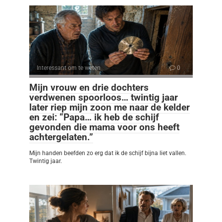
Interessant om te weten
0
Mijn vrouw en drie dochters
verdwenen spoorloos… twintig jaar
later riep mijn zoon me naar de kelder
en zei: “Papa… ik heb de schijf
gevonden die mama voor ons heeft
achtergelaten.”
Mijn handen beefden zo erg dat ik de schijf bijna liet vallen.
Twintig jaar.