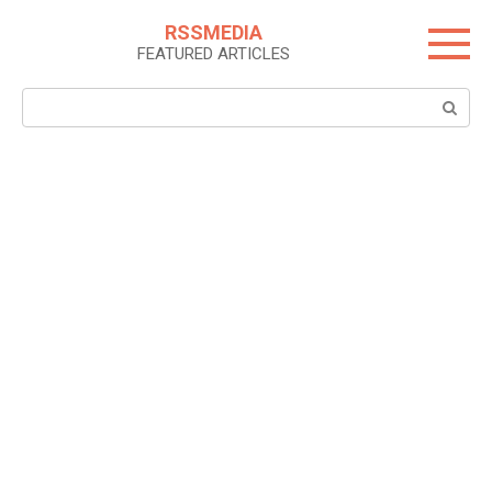
Skip
RSSMEDIA
to
FEATURED ARTICLES
content
Search: