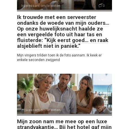
Interessant om te weten
0
Ik trouwde met een serveerster
ondanks de woede van mijn ouders…
Op onze huwelijksnacht haalde ze
een vergeelde foto uit haar tas en
fluisterde: “Kijk eerst goed… en raak
alsjeblieft niet in paniek.”
Mijn vingers trilden toen ik de foto aannam. Ik keek er
enkele seconden zwijgend
Interessant om te weten
0
Mijn zoon nam me mee op een luxe
strandvakantie… Bij het hotel gaf mijn