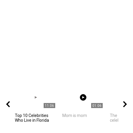
11:06
01:06
Top 10 Celebrities
Mom is mom
The best ph
Who Live in Florida
celebrities