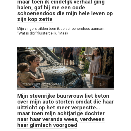
maar toen ik eindelijk verhaal ging
halen, gaf hij me een oude
schoenendoos die mijn hele leven op
zijn kop zette
Mijn vingers trilden toen ik de schoenendoos aannam.
“Wat is dit?” fluisterde ik. “Maak
Interessant om te weten
0
Mijn steenrijke buurvrouw liet beton
over mijn auto storten omdat die haar
uitzicht op het meer verpestte…
maar toen mijn achtjarige dochter
naar haar veranda wees, verdween
haar glimlach voorgoed