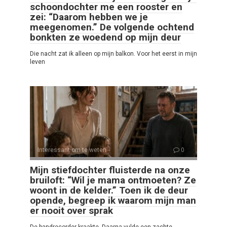
schoondochter me een rooster en
zei: “Daarom hebben we je
meegenomen.” De volgende ochtend
bonkten ze woedend op mijn deur
Die nacht zat ik alleen op mijn balkon. Voor het eerst in mijn
leven
Interessant om te weten
0
Mijn stiefdochter fluisterde na onze
bruiloft: “Wil je mama ontmoeten? Ze
woont in de kelder.” Toen ik de deur
opende, begreep ik waarom mijn man
er nooit over sprak
De bandrecorder kraakte. Daarna vulde een zachte