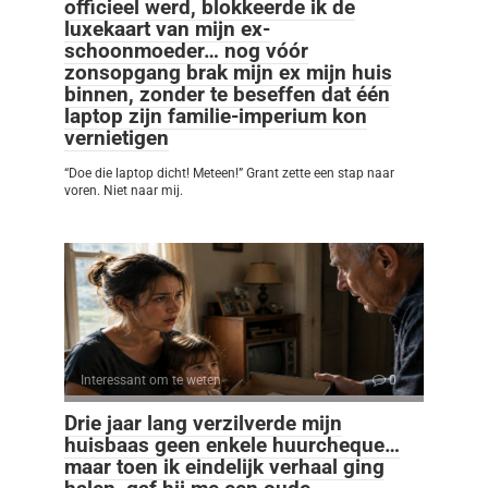
officieel werd, blokkeerde ik de
luxekaart van mijn ex-
schoonmoeder… nog vóór
zonsopgang brak mijn ex mijn huis
binnen, zonder te beseffen dat één
laptop zijn familie-imperium kon
vernietigen
“Doe die laptop dicht! Meteen!” Grant zette een stap naar
voren. Niet naar mij.
Interessant om te weten
0
Drie jaar lang verzilverde mijn
huisbaas geen enkele huurcheque…
maar toen ik eindelijk verhaal ging