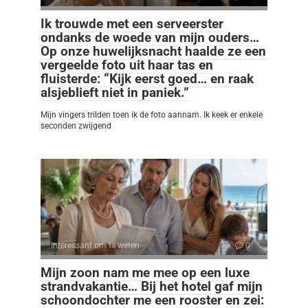
Ik trouwde met een serveerster
ondanks de woede van mijn ouders…
Op onze huwelijksnacht haalde ze een
vergeelde foto uit haar tas en
fluisterde: “Kijk eerst goed… en raak
alsjeblieft niet in paniek.”
Mijn vingers trilden toen ik de foto aannam. Ik keek er enkele
seconden zwijgend
Interessant om te weten
0
Mijn zoon nam me mee op een luxe
strandvakantie… Bij het hotel gaf mijn
schoondochter me een rooster en zei: