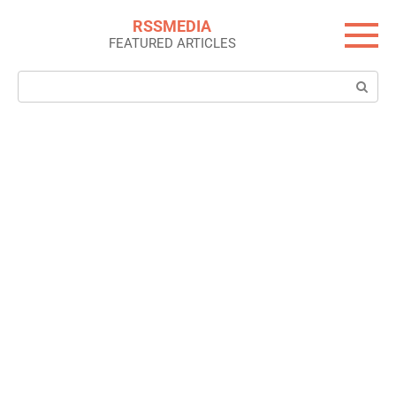
Skip
RSSMEDIA
to
FEATURED ARTICLES
content
Search: