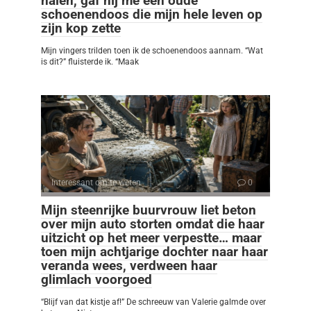
halen, gaf hij me een oude
schoenendoos die mijn hele leven op
zijn kop zette
Mijn vingers trilden toen ik de schoenendoos aannam. “Wat
is dit?” fluisterde ik. “Maak
Interessant om te weten
0
Mijn steenrijke buurvrouw liet beton
over mijn auto storten omdat die haar
uitzicht op het meer verpestte… maar
toen mijn achtjarige dochter naar haar
veranda wees, verdween haar
glimlach voorgoed
“Blijf van dat kistje af!” De schreeuw van Valerie galmde over