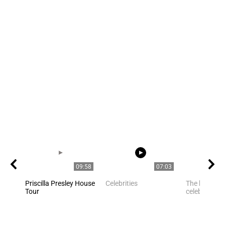
09:58
07:03
Priscilla Presley House
Celebrities
The best pho
Tour
celebrities