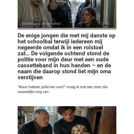
Interessant om te weten
0
De enige jongen die met mij danste op
het schoolbal terwijl iedereen mij
negeerde omdat ik in een rolstoel
zat… De volgende ochtend stond de
politie voor mijn deur met een oude
cassetteband in hun handen – en de
naam die daarop stond liet mijn oma
verstijven
“Waar hebben jullie het over?” vroeg ik met een stem die
nauwelijks nog van