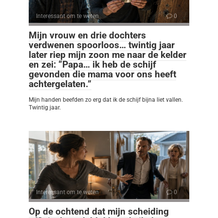
Interessant om te weten
0
Mijn vrouw en drie dochters
verdwenen spoorloos… twintig jaar
later riep mijn zoon me naar de kelder
en zei: “Papa… ik heb de schijf
gevonden die mama voor ons heeft
achtergelaten.”
Mijn handen beefden zo erg dat ik de schijf bijna liet vallen.
Twintig jaar.
Interessant om te weten
0
Op de ochtend dat mijn scheiding