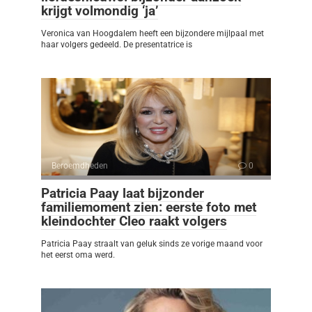
krijgt volmondig ‘ja’
Veronica van Hoogdalem heeft een bijzondere mijlpaal met
haar volgers gedeeld. De presentatrice is
Beroemdheden
0
Patricia Paay laat bijzonder
familiemoment zien: eerste foto met
kleindochter Cleo raakt volgers
Patricia Paay straalt van geluk sinds ze vorige maand voor
het eerst oma werd.