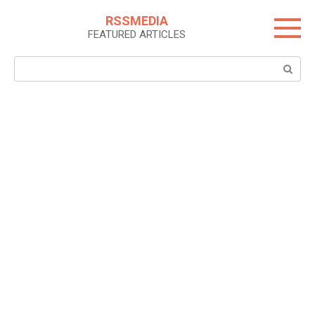
Skip
RSSMEDIA
to
FEATURED ARTICLES
content
Search: