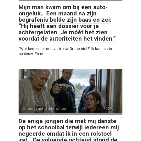
Mijn man kwam om bij een auto-
ongeluk… Een maand na zijn
begrafenis belde zijn baas en zei:
“Hij heeft een dossier voor je
achtergelaten. Je móét het zien
voordat de autoriteiten het vinden.”
“Wat bedoel je met: vertrouw Grace niet?” Ik las de zin
opnieuw. En nog
Interessant om te weten
0
De enige jongen die met mij danste
op het schoolbal terwijl iedereen mij
negeerde omdat ik in een rolstoel
zat… De volgende ochtend stond de