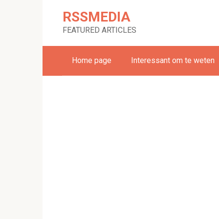
Skip
RSSMEDIA
to
content
FEATURED ARTICLES
Home page
Interessant om te weten