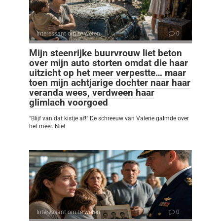
Interessant om te weten
0
Mijn steenrijke buurvrouw liet beton
over mijn auto storten omdat die haar
uitzicht op het meer verpestte… maar
toen mijn achtjarige dochter naar haar
veranda wees, verdween haar
glimlach voorgoed
“Blijf van dat kistje af!” De schreeuw van Valerie galmde over
het meer. Niet
Interessant om te weten
0