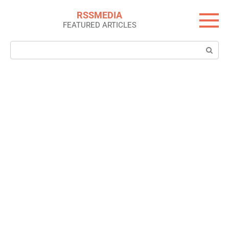
Skip
RSSMEDIA
to
FEATURED ARTICLES
content
Search: