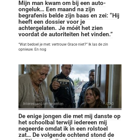
Mijn man kwam om bij een auto-
ongeluk… Een maand na zijn
begrafenis belde zijn baas en zei: “Hij
heeft een dossier voor je
achtergelaten. Je móét het zien
voordat de autoriteiten het vinden.”
“Wat bedoel je met: vertrouw Grace niet?” Ik las de zin
opnieuw. En nog
Interessant om te weten
0
De enige jongen die met mij danste op
het schoolbal terwijl iedereen mij
negeerde omdat ik in een rolstoel
zat… De volgende ochtend stond de