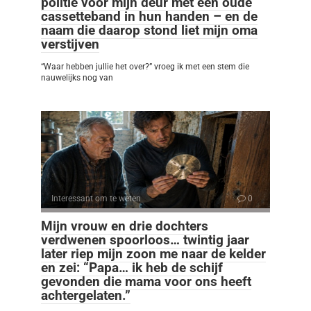
politie voor mijn deur met een oude
cassetteband in hun handen – en de
naam die daarop stond liet mijn oma
verstijven
“Waar hebben jullie het over?” vroeg ik met een stem die
nauwelijks nog van
Interessant om te weten
0
Mijn vrouw en drie dochters
verdwenen spoorloos… twintig jaar
later riep mijn zoon me naar de kelder
en zei: “Papa… ik heb de schijf
gevonden die mama voor ons heeft
achtergelaten.”