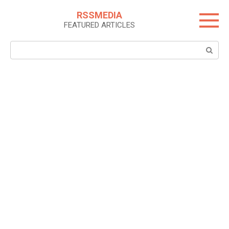
Skip
RSSMEDIA
to
FEATURED ARTICLES
content
Search: