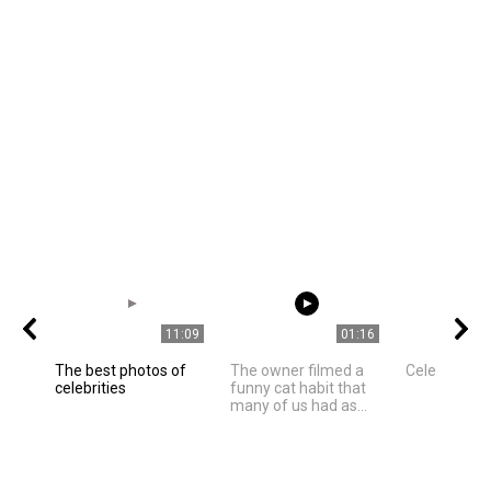
11:09
01:16
The best photos of
The owner filmed a
Celebrities
celebrities
funny cat habit that
many of us had as...