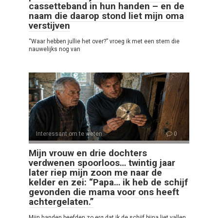
cassetteband in hun handen – en de
naam die daarop stond liet mijn oma
verstijven
“Waar hebben jullie het over?” vroeg ik met een stem die
nauwelijks nog van
Interessant om te weten
0
Mijn vrouw en drie dochters
verdwenen spoorloos… twintig jaar
later riep mijn zoon me naar de
kelder en zei: “Papa… ik heb de schijf
gevonden die mama voor ons heeft
achtergelaten.”
Mijn handen beefden zo erg dat ik de schijf bijna liet vallen.