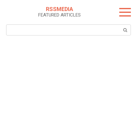
Skip
RSSMEDIA
to
FEATURED ARTICLES
content
Search: