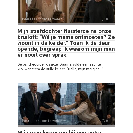
Interessant om te weten
0
Mijn stiefdochter fluisterde na onze
bruiloft: “Wil je mama ontmoeten? Ze
woont in de kelder.” Toen ik de deur
opende, begreep ik waarom mijn man
er nooit over sprak
De bandrecorder kraakte. Daarna vulde een zachte
vrouwenstem de stille kelder. “Hallo, mijn meisjes…”
Interessant om te weten
0
Mijn man kwam om bij een auto-