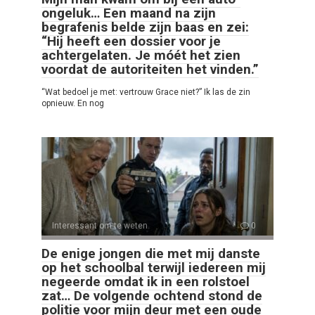
ongeluk… Een maand na zijn
begrafenis belde zijn baas en zei:
“Hij heeft een dossier voor je
achtergelaten. Je móét het zien
voordat de autoriteiten het vinden.”
“Wat bedoel je met: vertrouw Grace niet?” Ik las de zin
opnieuw. En nog
Interessant om te weten
0
De enige jongen die met mij danste
op het schoolbal terwijl iedereen mij
negeerde omdat ik in een rolstoel
zat… De volgende ochtend stond de
politie voor mijn deur met een oude