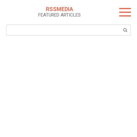
Skip
RSSMEDIA
to
FEATURED ARTICLES
content
Search: