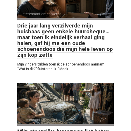
Interessant om te weten
0
Drie jaar lang verzilverde mijn
huisbaas geen enkele huurcheque…
maar toen ik eindelijk verhaal ging
halen, gaf hij me een oude
schoenendoos die mijn hele leven op
zijn kop zette
Mijn vingers trilden toen ik de schoenendoos aannam.
“Wat is dit?” fluisterde ik. “Maak
Interessant om te weten
0