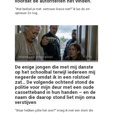
voordat de autoriteiten het vinden.”
“Wat bedoel je met: vertrouw Grace niet?” Ik las de zin
opnieuw. En nog
Interessant om te weten
0
De enige jongen die met mij danste
op het schoolbal terwijl iedereen mij
negeerde omdat ik in een rolstoel
zat… De volgende ochtend stond de
politie voor mijn deur met een oude
cassetteband in hun handen – en de
naam die daarop stond liet mijn oma
verstijven
“Waar hebben jullie het over?” vroeg ik met een stem die