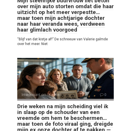
Mijn steenrijke buurvrouw liet beton
over mijn auto storten omdat die haar
uitzicht op het meer verpestte…
maar toen mijn achtjarige dochter
naar haar veranda wees, verdween
haar glimlach voorgoed
“Blijf van dat kistje af!” De schreeuw van Valerie galmde
over het meer. Niet
Interessant om te weten
0
Drie weken na mijn scheiding viel ik
in slaap op de schouder van een
vreemde om hem te beschermen…
maar toen de foto viraal ging, dreigde
mijn ex onze dochter af te pakken —