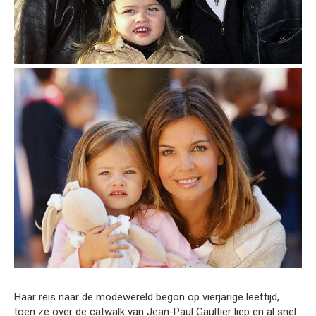
Haar reis naar de modewereld begon op vierjarige leeftijd,
toen ze over de catwalk van Jean-Paul Gaultier liep en al snel