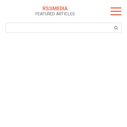
Skip
RSSMEDIA
to
FEATURED ARTICLES
content
Search: