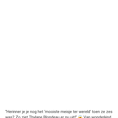
“Herinner je je nog het ‘mooiste meisje ter wereld’ toen ze zes
was? Zo ziet Thylane Blondeau er nu uit!”
Van wonderkind