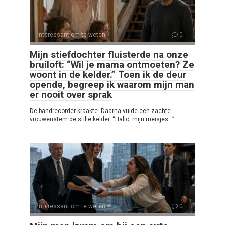
Interessant om te weten
0
Mijn stiefdochter fluisterde na onze
bruiloft: “Wil je mama ontmoeten? Ze
woont in de kelder.” Toen ik de deur
opende, begreep ik waarom mijn man
er nooit over sprak
De bandrecorder kraakte. Daarna vulde een zachte
vrouwenstem de stille kelder. “Hallo, mijn meisjes…”
Interessant om te weten
0