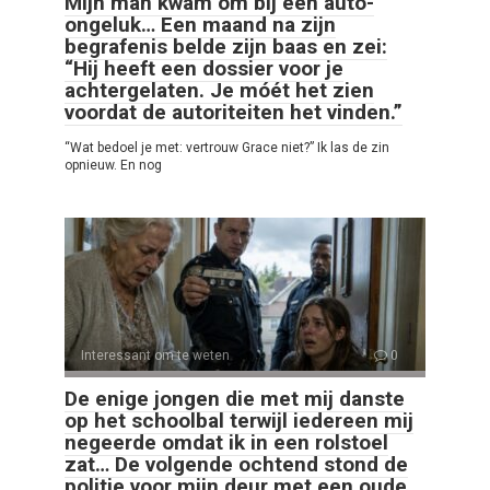
Mijn man kwam om bij een auto-
ongeluk… Een maand na zijn
begrafenis belde zijn baas en zei:
“Hij heeft een dossier voor je
achtergelaten. Je móét het zien
voordat de autoriteiten het vinden.”
“Wat bedoel je met: vertrouw Grace niet?” Ik las de zin
opnieuw. En nog
Interessant om te weten
0
De enige jongen die met mij danste
op het schoolbal terwijl iedereen mij
negeerde omdat ik in een rolstoel
zat… De volgende ochtend stond de
politie voor mijn deur met een oude