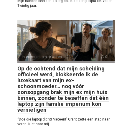
Mijn handen beefden zo erg dat ik de schijf bijna liet vallen.
Twintig jaar.
Interessant om te weten
0
Op de ochtend dat mijn scheiding
officieel werd, blokkeerde ik de
luxekaart van mijn ex-
schoonmoeder… nog vóór
zonsopgang brak mijn ex mijn huis
binnen, zonder te beseffen dat één
laptop zijn familie-imperium kon
vernietigen
“Doe die laptop dicht! Meteen!” Grant zette een stap naar
voren. Niet naar mij.