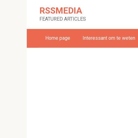
Skip
RSSMEDIA
to
content
FEATURED ARTICLES
Home page
Interessant om te weten