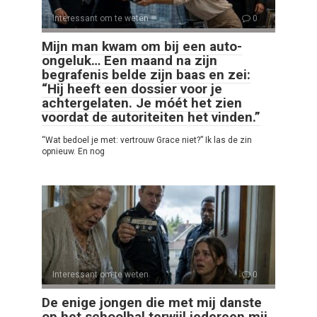
Interessant om te weten
0
Mijn man kwam om bij een auto-
ongeluk… Een maand na zijn
begrafenis belde zijn baas en zei:
“Hij heeft een dossier voor je
achtergelaten. Je móét het zien
voordat de autoriteiten het vinden.”
“Wat bedoel je met: vertrouw Grace niet?” Ik las de zin
opnieuw. En nog
Interessant om te weten
0
De enige jongen die met mij danste
op het schoolbal terwijl iedereen mij