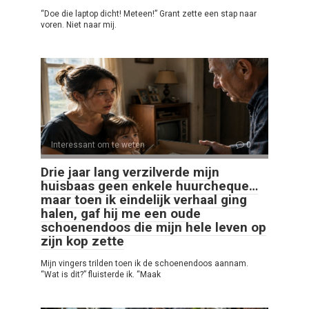
“Doe die laptop dicht! Meteen!” Grant zette een stap naar
voren. Niet naar mij.
Interessant om te weten
0
Drie jaar lang verzilverde mijn
huisbaas geen enkele huurcheque…
maar toen ik eindelijk verhaal ging
halen, gaf hij me een oude
schoenendoos die mijn hele leven op
zijn kop zette
Mijn vingers trilden toen ik de schoenendoos aannam.
“Wat is dit?” fluisterde ik. “Maak