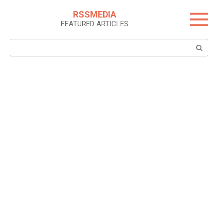
Skip
RSSMEDIA
to
FEATURED ARTICLES
content
Search: