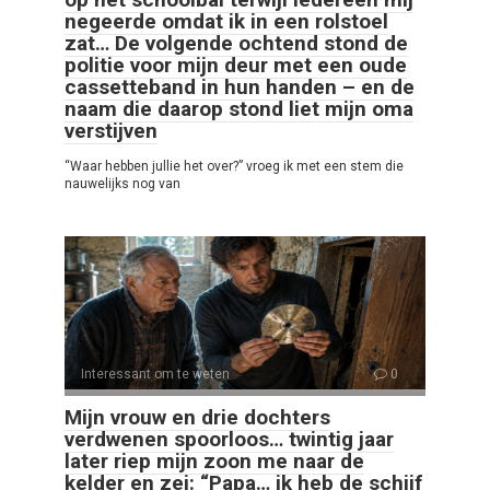
negeerde omdat ik in een rolstoel
zat… De volgende ochtend stond de
politie voor mijn deur met een oude
cassetteband in hun handen – en de
naam die daarop stond liet mijn oma
verstijven
“Waar hebben jullie het over?” vroeg ik met een stem die
nauwelijks nog van
Interessant om te weten
0
Mijn vrouw en drie dochters
verdwenen spoorloos… twintig jaar
later riep mijn zoon me naar de
kelder en zei: “Papa… ik heb de schijf