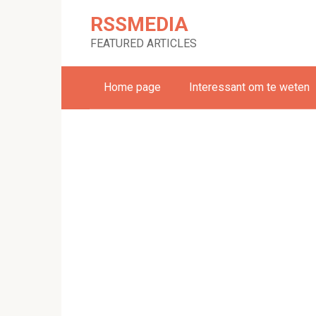
Skip
RSSMEDIA
to
content
FEATURED ARTICLES
Home page
Interessant om te weten