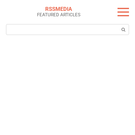
Skip
RSSMEDIA
to
FEATURED ARTICLES
content
Search: