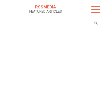
Skip
RSSMEDIA
to
FEATURED ARTICLES
content
Search: