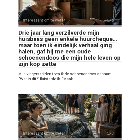
Interessant om te weten
0
Drie jaar lang verzilverde mijn
huisbaas geen enkele huurcheque…
maar toen ik eindelijk verhaal ging
halen, gaf hij me een oude
schoenendoos die mijn hele leven op
zijn kop zette
Mijn vingers trilden toen ik de schoenendoos aannam.
“Wat is dit?” fluisterde ik. “Maak
Interessant om te weten
0