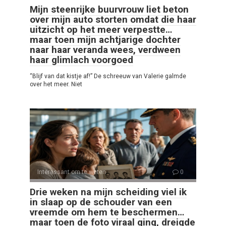
Mijn steenrijke buurvrouw liet beton
over mijn auto storten omdat die haar
uitzicht op het meer verpestte…
maar toen mijn achtjarige dochter
naar haar veranda wees, verdween
haar glimlach voorgoed
“Blijf van dat kistje af!” De schreeuw van Valerie galmde
over het meer. Niet
Interessant om te weten
0
Drie weken na mijn scheiding viel ik
in slaap op de schouder van een
vreemde om hem te beschermen…
maar toen de foto viraal ging, dreigde