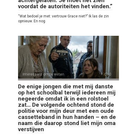
achtergelaten. Je móét het zien
voordat de autoriteiten het vinden.”
“Wat bedoel je met: vertrouw Grace niet?” Ik las de zin
opnieuw. En nog
Interessant om te weten
0
De enige jongen die met mij danste
op het schoolbal terwijl iedereen mij
negeerde omdat ik in een rolstoel
zat… De volgende ochtend stond de
politie voor mijn deur met een oude
cassetteband in hun handen – en de
naam die daarop stond liet mijn oma
verstijven