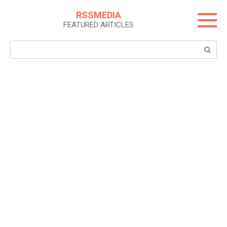
Skip
RSSMEDIA
to
FEATURED ARTICLES
content
Search: