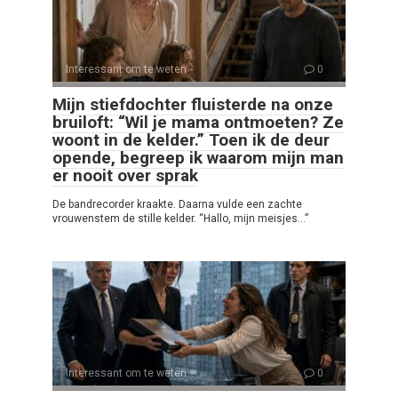
Interessant om te weten
0
Mijn stiefdochter fluisterde na onze
bruiloft: “Wil je mama ontmoeten? Ze
woont in de kelder.” Toen ik de deur
opende, begreep ik waarom mijn man
er nooit over sprak
De bandrecorder kraakte. Daarna vulde een zachte
vrouwenstem de stille kelder. “Hallo, mijn meisjes…”
Interessant om te weten
0