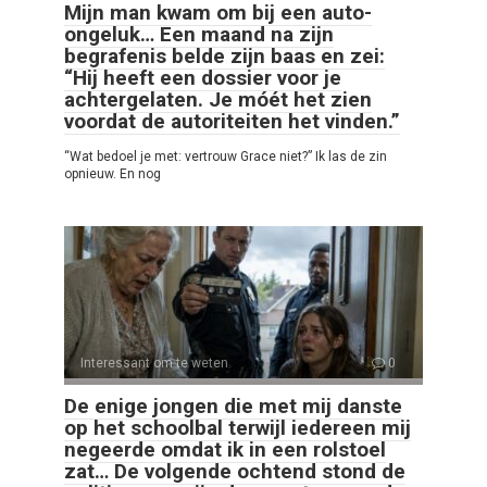
Mijn man kwam om bij een auto-
ongeluk… Een maand na zijn
begrafenis belde zijn baas en zei:
“Hij heeft een dossier voor je
achtergelaten. Je móét het zien
voordat de autoriteiten het vinden.”
“Wat bedoel je met: vertrouw Grace niet?” Ik las de zin
opnieuw. En nog
Interessant om te weten
0
De enige jongen die met mij danste
op het schoolbal terwijl iedereen mij
negeerde omdat ik in een rolstoel
zat… De volgende ochtend stond de