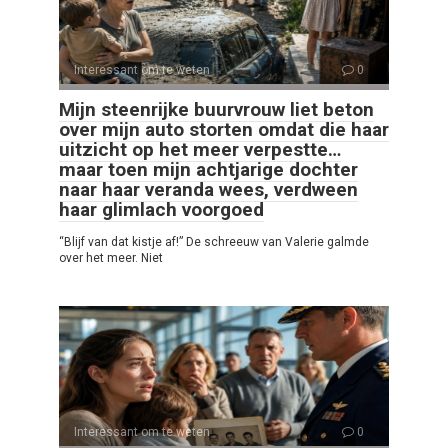
Interessant om te weten
0
Mijn steenrijke buurvrouw liet beton
over mijn auto storten omdat die haar
uitzicht op het meer verpestte…
maar toen mijn achtjarige dochter
naar haar veranda wees, verdween
haar glimlach voorgoed
“Blijf van dat kistje af!” De schreeuw van Valerie galmde
over het meer. Niet
Interessant om te weten
0