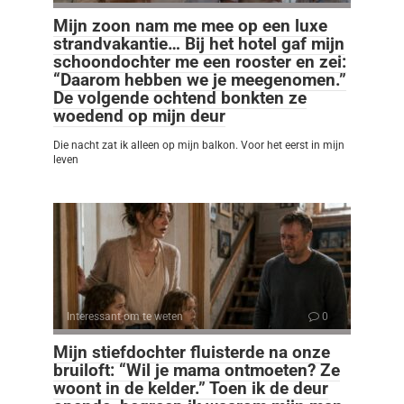
Mijn zoon nam me mee op een luxe
strandvakantie… Bij het hotel gaf mijn
schoondochter me een rooster en zei:
“Daarom hebben we je meegenomen.”
De volgende ochtend bonkten ze
woedend op mijn deur
Die nacht zat ik alleen op mijn balkon. Voor het eerst in mijn
leven
Interessant om te weten
0
Mijn stiefdochter fluisterde na onze
bruiloft: “Wil je mama ontmoeten? Ze
woont in de kelder.” Toen ik de deur