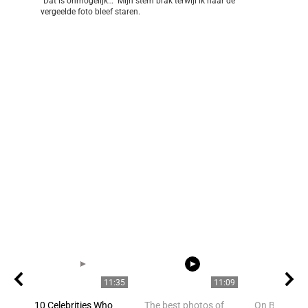
“Dat is onmogelijk…” Mijn stem brak terwijl ik naar de
vergeelde foto bleef staren.
11:35
11:09
10 Celebrities Who
The best photos of
On Board Cel