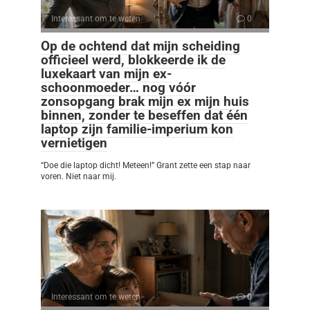
Interessant om te weten
0
Op de ochtend dat mijn scheiding
officieel werd, blokkeerde ik de
luxekaart van mijn ex-
schoonmoeder… nog vóór
zonsopgang brak mijn ex mijn huis
binnen, zonder te beseffen dat één
laptop zijn familie-imperium kon
vernietigen
“Doe die laptop dicht! Meteen!” Grant zette een stap naar
voren. Niet naar mij.
Interessant om te weten
0