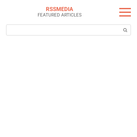
Skip
RSSMEDIA
to
FEATURED ARTICLES
content
Search: