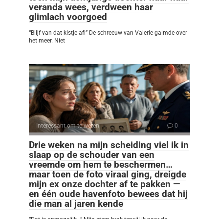
veranda wees, verdween haar
glimlach voorgoed
“Blijf van dat kistje af!” De schreeuw van Valerie galmde over
het meer. Niet
Interessant om te weten
0
Drie weken na mijn scheiding viel ik in
slaap op de schouder van een
vreemde om hem te beschermen…
maar toen de foto viraal ging, dreigde
mijn ex onze dochter af te pakken —
en één oude havenfoto bewees dat hij
die man al jaren kende