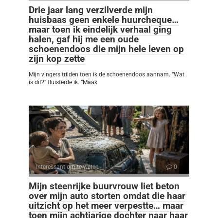
Drie jaar lang verzilverde mijn
huisbaas geen enkele huurcheque…
maar toen ik eindelijk verhaal ging
halen, gaf hij me een oude
schoenendoos die mijn hele leven op
zijn kop zette
Mijn vingers trilden toen ik de schoenendoos aannam. “Wat
is dit?” fluisterde ik. “Maak
Interessant om te weten
0
Mijn steenrijke buurvrouw liet beton
over mijn auto storten omdat die haar
uitzicht op het meer verpestte… maar
toen mijn achtjarige dochter naar haar