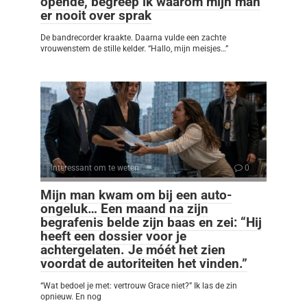
opende, begreep ik waarom mijn man
er nooit over sprak
De bandrecorder kraakte. Daarna vulde een zachte
vrouwenstem de stille kelder. “Hallo, mijn meisjes…”
Interessant om te weten
0
Mijn man kwam om bij een auto-
ongeluk… Een maand na zijn
begrafenis belde zijn baas en zei: “Hij
heeft een dossier voor je
achtergelaten. Je móét het zien
voordat de autoriteiten het vinden.”
“Wat bedoel je met: vertrouw Grace niet?” Ik las de zin
opnieuw. En nog