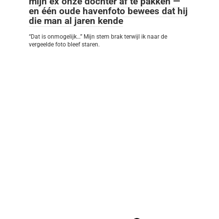
mijn ex onze dochter af te pakken —
en één oude havenfoto bewees dat hij
die man al jaren kende
“Dat is onmogelijk…” Mijn stem brak terwijl ik naar de
vergeelde foto bleef staren.