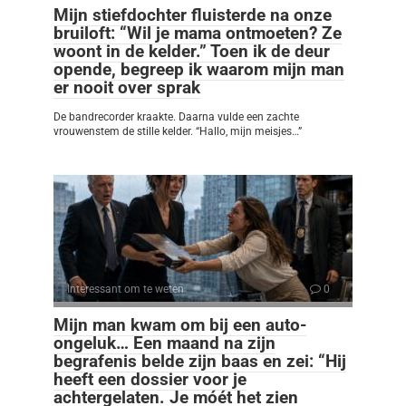
Mijn stiefdochter fluisterde na onze
bruiloft: “Wil je mama ontmoeten? Ze
woont in de kelder.” Toen ik de deur
opende, begreep ik waarom mijn man
er nooit over sprak
De bandrecorder kraakte. Daarna vulde een zachte
vrouwenstem de stille kelder. “Hallo, mijn meisjes…”
Interessant om te weten
0
Mijn man kwam om bij een auto-
ongeluk… Een maand na zijn
begrafenis belde zijn baas en zei: “Hij
heeft een dossier voor je
achtergelaten. Je móét het zien