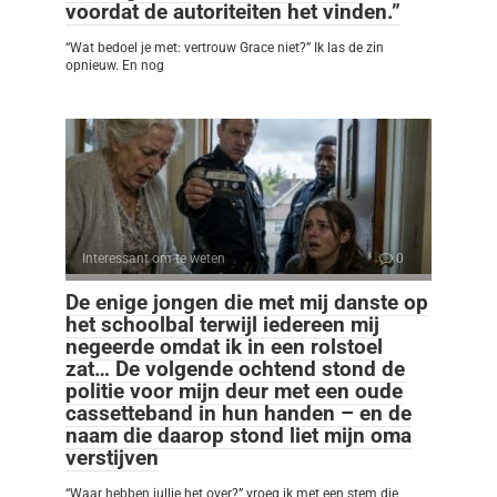
voordat de autoriteiten het vinden.”
“Wat bedoel je met: vertrouw Grace niet?” Ik las de zin
opnieuw. En nog
Interessant om te weten
0
De enige jongen die met mij danste op
het schoolbal terwijl iedereen mij
negeerde omdat ik in een rolstoel
zat… De volgende ochtend stond de
politie voor mijn deur met een oude
cassetteband in hun handen – en de
naam die daarop stond liet mijn oma
verstijven
“Waar hebben jullie het over?” vroeg ik met een stem die