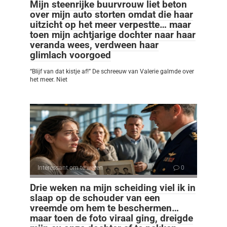
Mijn steenrijke buurvrouw liet beton
over mijn auto storten omdat die haar
uitzicht op het meer verpestte… maar
toen mijn achtjarige dochter naar haar
veranda wees, verdween haar
glimlach voorgoed
“Blijf van dat kistje af!” De schreeuw van Valerie galmde over
het meer. Niet
Interessant om te weten
0
Drie weken na mijn scheiding viel ik in
slaap op de schouder van een
vreemde om hem te beschermen…
maar toen de foto viraal ging, dreigde