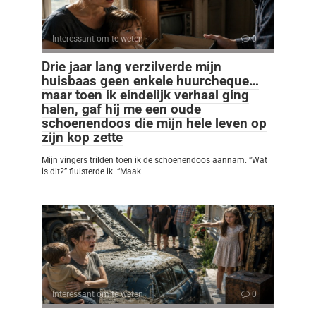
Interessant om te weten
0
Drie jaar lang verzilverde mijn
huisbaas geen enkele huurcheque…
maar toen ik eindelijk verhaal ging
halen, gaf hij me een oude
schoenendoos die mijn hele leven op
zijn kop zette
Mijn vingers trilden toen ik de schoenendoos aannam. “Wat
is dit?” fluisterde ik. “Maak
Interessant om te weten
0