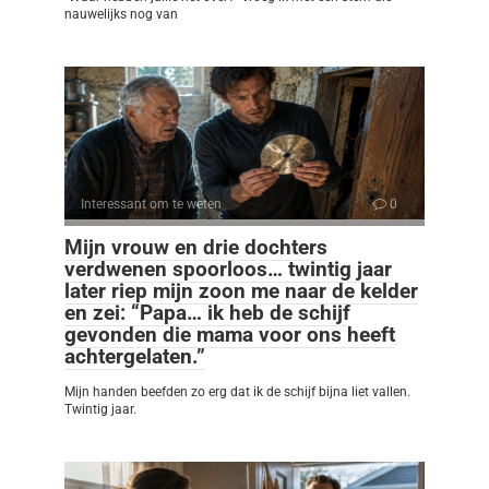
nauwelijks nog van
Interessant om te weten
0
Mijn vrouw en drie dochters
verdwenen spoorloos… twintig jaar
later riep mijn zoon me naar de kelder
en zei: “Papa… ik heb de schijf
gevonden die mama voor ons heeft
achtergelaten.”
Mijn handen beefden zo erg dat ik de schijf bijna liet vallen.
Twintig jaar.