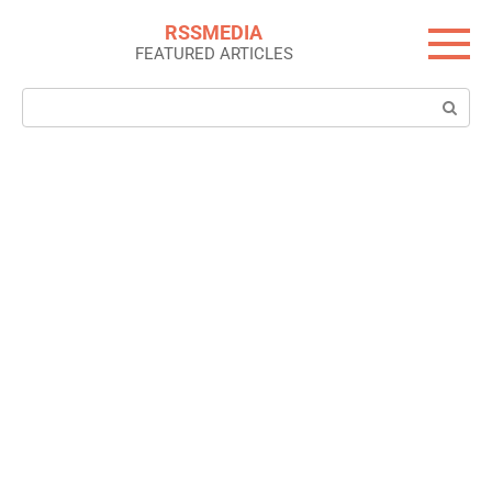
Skip
RSSMEDIA
to
FEATURED ARTICLES
content
Search: