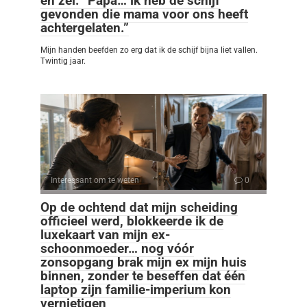
en zei: “Papa… ik heb de schijf
gevonden die mama voor ons heeft
achtergelaten.”
Mijn handen beefden zo erg dat ik de schijf bijna liet vallen.
Twintig jaar.
Interessant om te weten
0
Op de ochtend dat mijn scheiding
officieel werd, blokkeerde ik de
luxekaart van mijn ex-
schoonmoeder… nog vóór
zonsopgang brak mijn ex mijn huis
binnen, zonder te beseffen dat één
laptop zijn familie-imperium kon
vernietigen