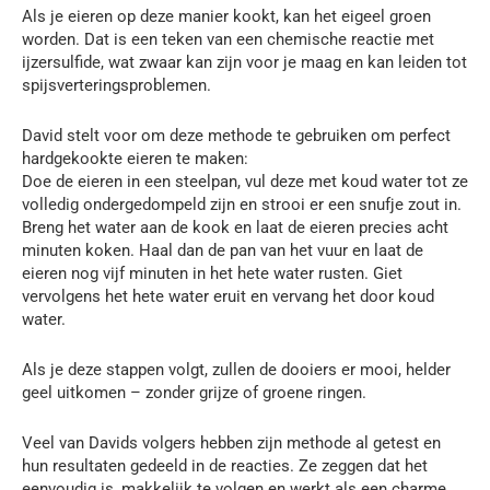
Als je eieren op deze manier kookt, kan het eigeel groen
worden. Dat is een teken van een chemische reactie met
ijzersulfide, wat zwaar kan zijn voor je maag en kan leiden tot
spijsverteringsproblemen.
David stelt voor om deze methode te gebruiken om perfect
hardgekookte eieren te maken:
Doe de eieren in een steelpan, vul deze met koud water tot ze
volledig ondergedompeld zijn en strooi er een snufje zout in.
Breng het water aan de kook en laat de eieren precies acht
minuten koken. Haal dan de pan van het vuur en laat de
eieren nog vijf minuten in het hete water rusten. Giet
vervolgens het hete water eruit en vervang het door koud
water.
Als je deze stappen volgt, zullen de dooiers er mooi, helder
geel uitkomen – zonder grijze of groene ringen.
Veel van Davids volgers hebben zijn methode al getest en
hun resultaten gedeeld in de reacties. Ze zeggen dat het
eenvoudig is, makkelijk te volgen en werkt als een charme.