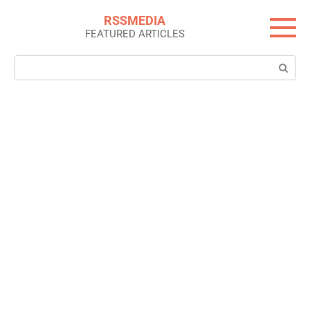
Skip
RSSMEDIA
to
FEATURED ARTICLES
content
Search: