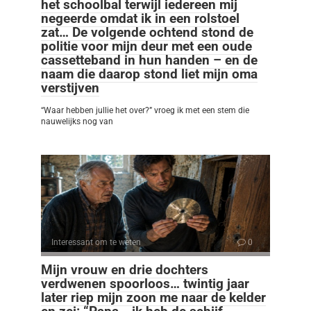
het schoolbal terwijl iedereen mij
negeerde omdat ik in een rolstoel
zat… De volgende ochtend stond de
politie voor mijn deur met een oude
cassetteband in hun handen – en de
naam die daarop stond liet mijn oma
verstijven
“Waar hebben jullie het over?” vroeg ik met een stem die
nauwelijks nog van
Interessant om te weten
0
Mijn vrouw en drie dochters
verdwenen spoorloos… twintig jaar
later riep mijn zoon me naar de kelder