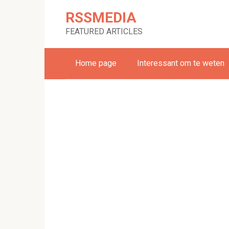
Skip
RSSMEDIA
to
content
FEATURED ARTICLES
Home page
Interessant om te weten