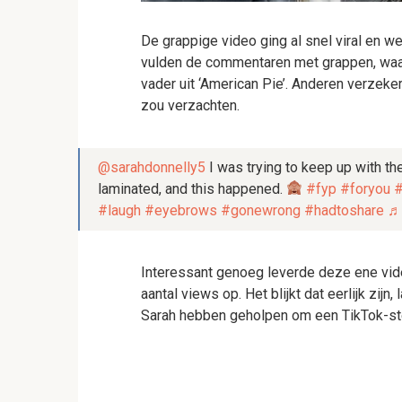
De grappige video ging al snel viral en w
vulden de commentaren met grappen, waar
vader uit ‘American Pie’. Anderen verzeke
zou verzachten.
@sarahdonnelly5
I was trying to keep up with th
laminated, and this happened.
#fyp
#foryou
#
#laugh
#eyebrows
#gonewrong
#hadtoshare
♬ 
Interessant genoeg leverde deze ene video
aantal views op. Het blijkt dat eerlijk zi
Sarah hebben geholpen om een TikTok-st