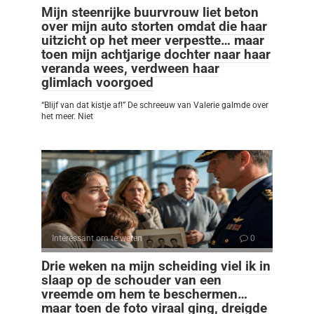
Mijn steenrijke buurvrouw liet beton
over mijn auto storten omdat die haar
uitzicht op het meer verpestte… maar
toen mijn achtjarige dochter naar haar
veranda wees, verdween haar
glimlach voorgoed
“Blijf van dat kistje af!” De schreeuw van Valerie galmde over
het meer. Niet
Interessant om te weten
0
Drie weken na mijn scheiding viel ik in
slaap op de schouder van een
vreemde om hem te beschermen…
maar toen de foto viraal ging, dreigde