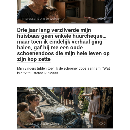
Interessant om te weten
0
Drie jaar lang verzilverde mijn
huisbaas geen enkele huurcheque…
maar toen ik eindelijk verhaal ging
halen, gaf hij me een oude
schoenendoos die mijn hele leven op
zijn kop zette
Mijn vingers trilden toen ik de schoenendoos aannam. “Wat
is dit?” fluisterde ik. “Maak
Interessant om te weten
0