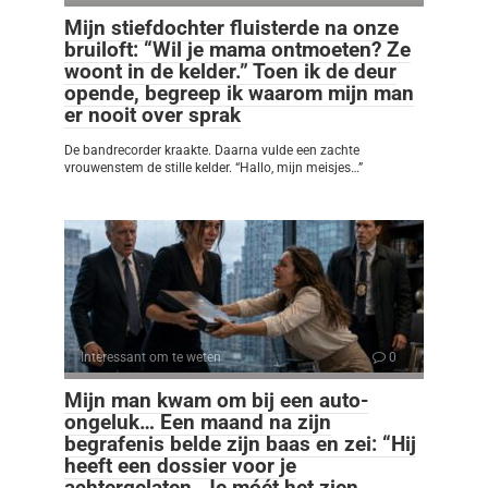
Mijn stiefdochter fluisterde na onze
bruiloft: “Wil je mama ontmoeten? Ze
woont in de kelder.” Toen ik de deur
opende, begreep ik waarom mijn man
er nooit over sprak
De bandrecorder kraakte. Daarna vulde een zachte
vrouwenstem de stille kelder. “Hallo, mijn meisjes…”
Interessant om te weten
0
Mijn man kwam om bij een auto-
ongeluk… Een maand na zijn
begrafenis belde zijn baas en zei: “Hij
heeft een dossier voor je
achtergelaten. Je móét het zien