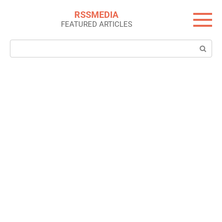
Skip
RSSMEDIA
to
FEATURED ARTICLES
content
Search: