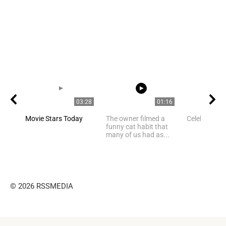
03:28
01:16
Movie Stars Today
The owner filmed a
Celebrities
funny cat habit that
many of us had as...
© 2026 RSSMEDIA