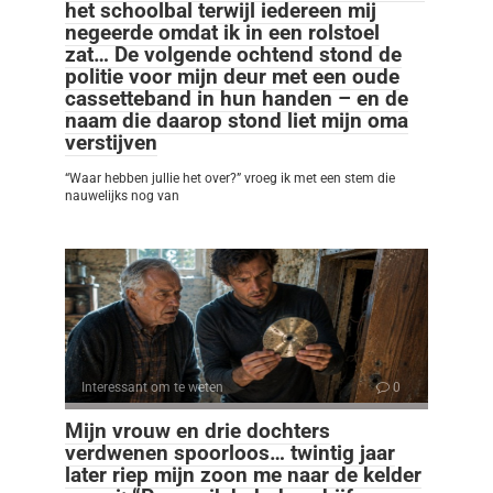
het schoolbal terwijl iedereen mij
negeerde omdat ik in een rolstoel
zat… De volgende ochtend stond de
politie voor mijn deur met een oude
cassetteband in hun handen – en de
naam die daarop stond liet mijn oma
verstijven
“Waar hebben jullie het over?” vroeg ik met een stem die
nauwelijks nog van
Interessant om te weten
0
Mijn vrouw en drie dochters
verdwenen spoorloos… twintig jaar
later riep mijn zoon me naar de kelder