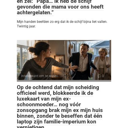
en zei: “Papa… ik heb de schijf
gevonden die mama voor ons heeft
achtergelaten.”
Mijn handen beefden zo erg dat ik de schijf bijna liet vallen.
Twintig jaar.
Interessant om te weten
0
Op de ochtend dat mijn scheiding
officieel werd, blokkeerde ik de
luxekaart van mijn ex-
schoonmoeder… nog vóór
zonsopgang brak mijn ex mijn huis
binnen, zonder te beseffen dat één
laptop zijn familie-imperium kon
vernietigen