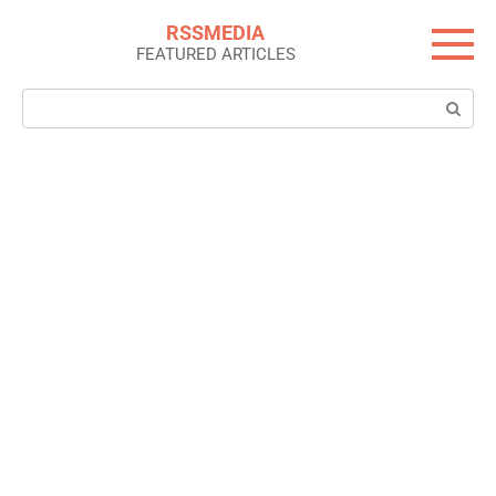
Skip
RSSMEDIA
to
FEATURED ARTICLES
content
Search: