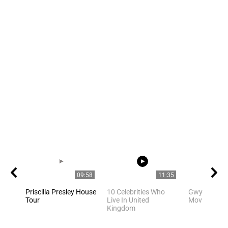
09:58
11:35
Priscilla Presley House
10 Celebrities Who
Gwyneth Pal
Tour
Live In United
Movie Scene
Kingdom