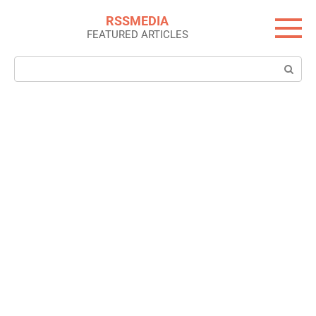
Skip
RSSMEDIA
to
FEATURED ARTICLES
content
Search: