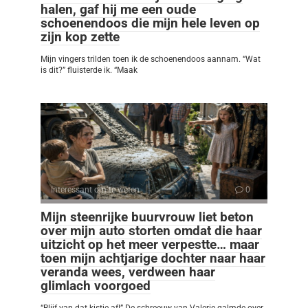
halen, gaf hij me een oude
schoenendoos die mijn hele leven op
zijn kop zette
Mijn vingers trilden toen ik de schoenendoos aannam. “Wat
is dit?” fluisterde ik. “Maak
Interessant om te weten
0
Mijn steenrijke buurvrouw liet beton
over mijn auto storten omdat die haar
uitzicht op het meer verpestte… maar
toen mijn achtjarige dochter naar haar
veranda wees, verdween haar
glimlach voorgoed
“Blijf van dat kistje af!” De schreeuw van Valerie galmde over