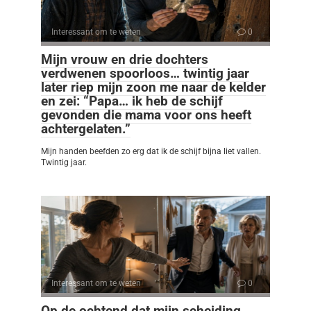
Interessant om te weten
0
Mijn vrouw en drie dochters
verdwenen spoorloos… twintig jaar
later riep mijn zoon me naar de kelder
en zei: “Papa… ik heb de schijf
gevonden die mama voor ons heeft
achtergelaten.”
Mijn handen beefden zo erg dat ik de schijf bijna liet vallen.
Twintig jaar.
Interessant om te weten
0
Op de ochtend dat mijn scheiding