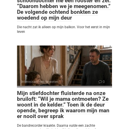
schoondochter me een rooster en zei:
“Daarom hebben we je meegenomen.”
De volgende ochtend bonkten ze
woedend op mijn deur
Die nacht zat ik alleen op mijn balkon. Voor het eerst in mijn
leven
Interessant om te weten
0
Mijn stiefdochter fluisterde na onze
bruiloft: “Wil je mama ontmoeten? Ze
woont in de kelder.” Toen ik de deur
opende, begreep ik waarom mijn man
er nooit over sprak
De bandrecorder kraakte. Daarna vulde een zachte