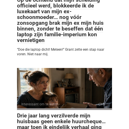
officieel werd, blokkeerde ik de
luxekaart van mijn ex-
schoonmoeder… nog vóór
zonsopgang brak mijn ex mijn huis
binnen, zonder te beseffen dat één
laptop zijn familie-imperium kon
vernietigen
“Doe die laptop dicht! Meteen!” Grant zette een stap naar
voren. Niet naar mij.
Interessant om te weten
0
Drie jaar lang verzilverde mijn
huisbaas geen enkele huurcheque…
maar toen ik eindelijk verhaal ging