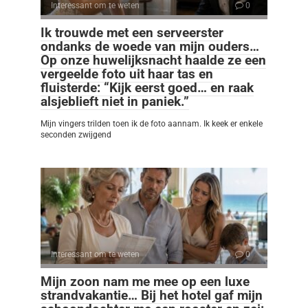
Interessant om te weten
0
Ik trouwde met een serveerster
ondanks de woede van mijn ouders…
Op onze huwelijksnacht haalde ze een
vergeelde foto uit haar tas en
fluisterde: “Kijk eerst goed… en raak
alsjeblieft niet in paniek.”
Mijn vingers trilden toen ik de foto aannam. Ik keek er enkele
seconden zwijgend
Interessant om te weten
0
Mijn zoon nam me mee op een luxe
strandvakantie… Bij het hotel gaf mijn