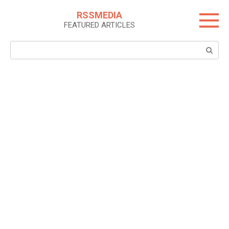
Skip
RSSMEDIA
to
FEATURED ARTICLES
content
Search: