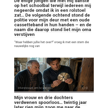
De enige jongen die met mij danste
op het schoolbal terwijl iedereen mij
negeerde omdat ik in een rolstoel
zat… De volgende ochtend stond de
politie voor mijn deur met een oude
cassetteband in hun handen – en de
naam die daarop stond liet mijn oma
verstijven
“Waar hebben jullie het over?” vroeg ik met een stem die
nauwelijks nog van
Interessant om te weten
0
Mijn vrouw en drie dochters
verdwenen spoorloos… twintig jaar
later riep mijn zoon me naar de