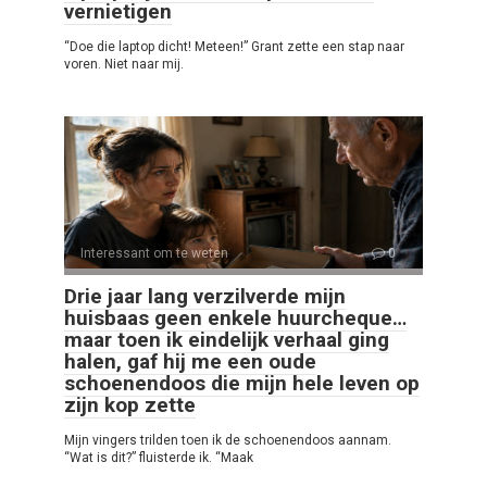
vernietigen
“Doe die laptop dicht! Meteen!” Grant zette een stap naar
voren. Niet naar mij.
Interessant om te weten
0
Drie jaar lang verzilverde mijn
huisbaas geen enkele huurcheque…
maar toen ik eindelijk verhaal ging
halen, gaf hij me een oude
schoenendoos die mijn hele leven op
zijn kop zette
Mijn vingers trilden toen ik de schoenendoos aannam.
“Wat is dit?” fluisterde ik. “Maak