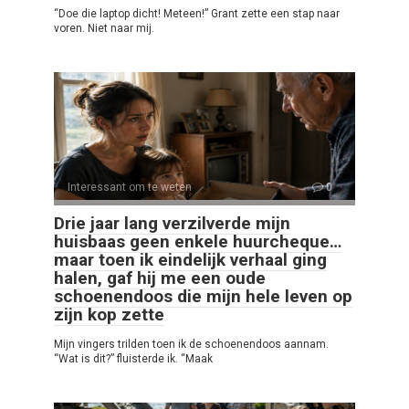
“Doe die laptop dicht! Meteen!” Grant zette een stap naar
voren. Niet naar mij.
Interessant om te weten
0
Drie jaar lang verzilverde mijn
huisbaas geen enkele huurcheque…
maar toen ik eindelijk verhaal ging
halen, gaf hij me een oude
schoenendoos die mijn hele leven op
zijn kop zette
Mijn vingers trilden toen ik de schoenendoos aannam.
“Wat is dit?” fluisterde ik. “Maak