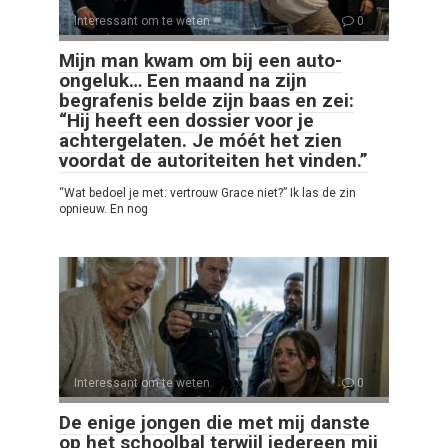
Interessant om te weten
0
Mijn man kwam om bij een auto-
ongeluk… Een maand na zijn
begrafenis belde zijn baas en zei:
“Hij heeft een dossier voor je
achtergelaten. Je móét het zien
voordat de autoriteiten het vinden.”
“Wat bedoel je met: vertrouw Grace niet?” Ik las de zin
opnieuw. En nog
Interessant om te weten
0
De enige jongen die met mij danste
op het schoolbal terwijl iedereen mij