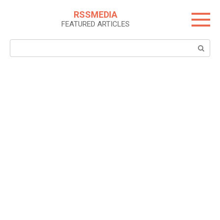
Skip
RSSMEDIA
to
FEATURED ARTICLES
content
Search: