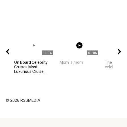
11:34
01:06
On Board Celebrity
Mom is mom
The best ph
Cruises Most
celebrities
Luxurious Cruise...
© 2026 RSSMEDIA