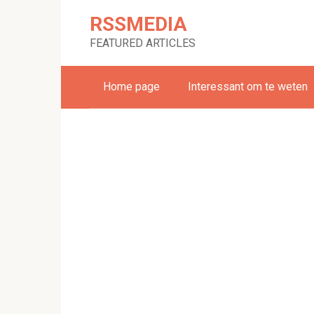
Skip
RSSMEDIA
to
content
FEATURED ARTICLES
Home page
Interessant om te weten