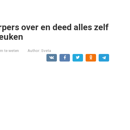
pers over en deed alles zelf
keuken
om te weten
Author:
Sveta