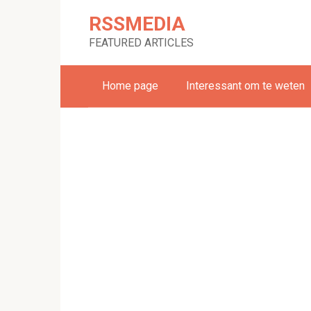
Skip
RSSMEDIA
to
content
FEATURED ARTICLES
Home page
Interessant om te weten