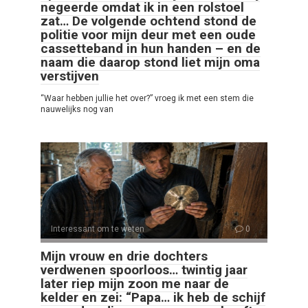
negeerde omdat ik in een rolstoel
zat… De volgende ochtend stond de
politie voor mijn deur met een oude
cassetteband in hun handen – en de
naam die daarop stond liet mijn oma
verstijven
“Waar hebben jullie het over?” vroeg ik met een stem die
nauwelijks nog van
Interessant om te weten
0
Mijn vrouw en drie dochters
verdwenen spoorloos… twintig jaar
later riep mijn zoon me naar de
kelder en zei: “Papa… ik heb de schijf