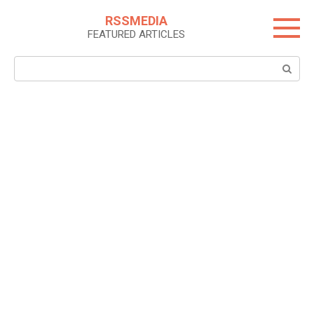
Skip
RSSMEDIA
to
FEATURED ARTICLES
content
Search: