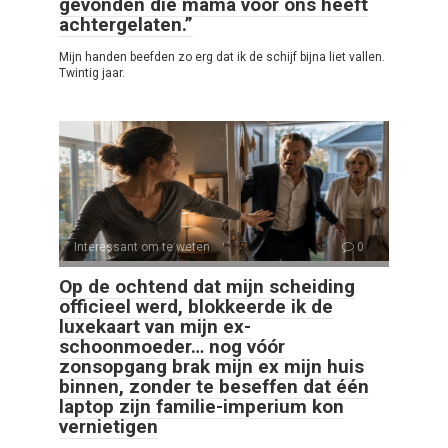
gevonden die mama voor ons heeft
achtergelaten.”
Mijn handen beefden zo erg dat ik de schijf bijna liet vallen.
Twintig jaar.
Interessant om te weten
0
Op de ochtend dat mijn scheiding
officieel werd, blokkeerde ik de
luxekaart van mijn ex-
schoonmoeder… nog vóór
zonsopgang brak mijn ex mijn huis
binnen, zonder te beseffen dat één
laptop zijn familie-imperium kon
vernietigen