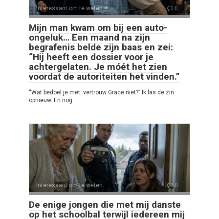
Interessant om te weten
0
Mijn man kwam om bij een auto-
ongeluk… Een maand na zijn
begrafenis belde zijn baas en zei:
“Hij heeft een dossier voor je
achtergelaten. Je móét het zien
voordat de autoriteiten het vinden.”
“Wat bedoel je met: vertrouw Grace niet?” Ik las de zin
opnieuw. En nog
Interessant om te weten
0
De enige jongen die met mij danste
op het schoolbal terwijl iedereen mij