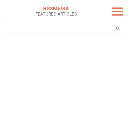
Skip
RSSMEDIA
to
FEATURED ARTICLES
content
Search: