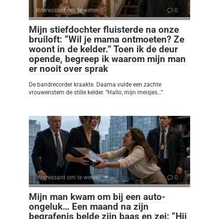
Interessant om te weten
0
Mijn stiefdochter fluisterde na onze
bruiloft: “Wil je mama ontmoeten? Ze
woont in de kelder.” Toen ik de deur
opende, begreep ik waarom mijn man
er nooit over sprak
De bandrecorder kraakte. Daarna vulde een zachte
vrouwenstem de stille kelder. “Hallo, mijn meisjes…”
Interessant om te weten
0
Mijn man kwam om bij een auto-
ongeluk… Een maand na zijn
begrafenis belde zijn baas en zei: “Hij