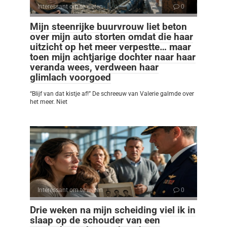
Interessant om te weten
0
Mijn steenrijke buurvrouw liet beton
over mijn auto storten omdat die haar
uitzicht op het meer verpestte… maar
toen mijn achtjarige dochter naar haar
veranda wees, verdween haar
glimlach voorgoed
“Blijf van dat kistje af!” De schreeuw van Valerie galmde over
het meer. Niet
Interessant om te weten
0
Drie weken na mijn scheiding viel ik in
slaap op de schouder van een