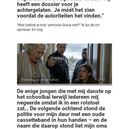
heeft een dossier voor je
achtergelaten. Je móét het zien
voordat de autoriteiten het vinden.”
“Wat bedoel je met: vertrouw Grace niet?” Ik las de zin
opnieuw. En nog
Interessant om te weten
0
De enige jongen die met mij danste op
het schoolbal terwijl iedereen mij
negeerde omdat ik in een rolstoel
zat… De volgende ochtend stond de
politie voor mijn deur met een oude
cassetteband in hun handen – en de
naam die daarop stond liet mijn oma