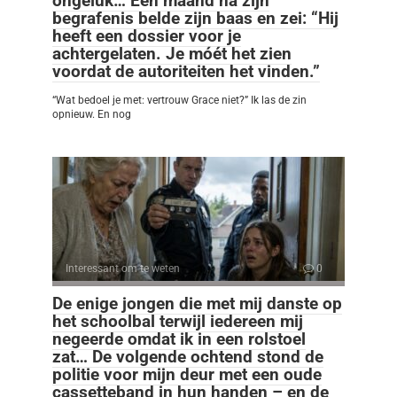
ongeluk… Een maand na zijn
begrafenis belde zijn baas en zei: “Hij
heeft een dossier voor je
achtergelaten. Je móét het zien
voordat de autoriteiten het vinden.”
“Wat bedoel je met: vertrouw Grace niet?” Ik las de zin
opnieuw. En nog
Interessant om te weten
0
De enige jongen die met mij danste op
het schoolbal terwijl iedereen mij
negeerde omdat ik in een rolstoel
zat… De volgende ochtend stond de
politie voor mijn deur met een oude
cassetteband in hun handen – en de