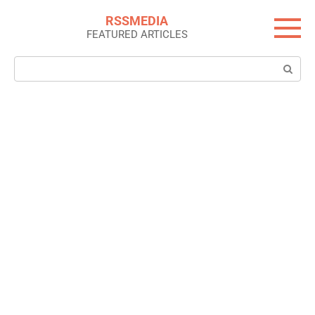
Skip
RSSMEDIA
to
FEATURED ARTICLES
content
Search: