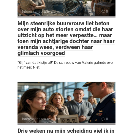
Interessant om te weten
0
Mijn steenrijke buurvrouw liet beton
over mijn auto storten omdat die haar
uitzicht op het meer verpestte… maar
toen mijn achtjarige dochter naar haar
veranda wees, verdween haar
glimlach voorgoed
“Blijf van dat kistje af!” De schreeuw van Valerie galmde over
het meer. Niet
Interessant om te weten
0
Drie weken na mijn scheiding viel ik in