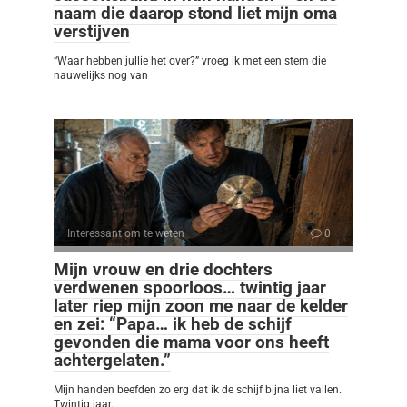
naam die daarop stond liet mijn oma
verstijven
“Waar hebben jullie het over?” vroeg ik met een stem die
nauwelijks nog van
Interessant om te weten
0
Mijn vrouw en drie dochters
verdwenen spoorloos… twintig jaar
later riep mijn zoon me naar de kelder
en zei: “Papa… ik heb de schijf
gevonden die mama voor ons heeft
achtergelaten.”
Mijn handen beefden zo erg dat ik de schijf bijna liet vallen.
Twintig jaar.