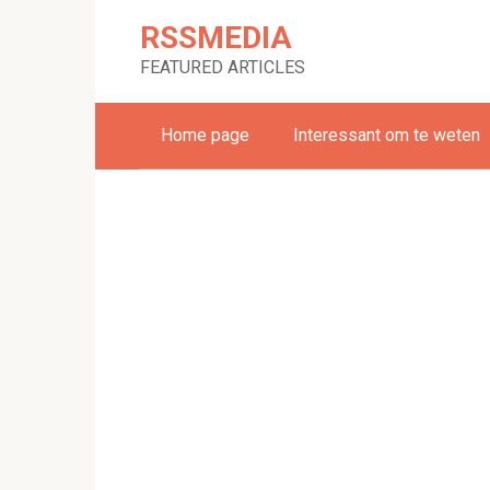
Skip
RSSMEDIA
to
content
FEATURED ARTICLES
Home page
Interessant om te weten