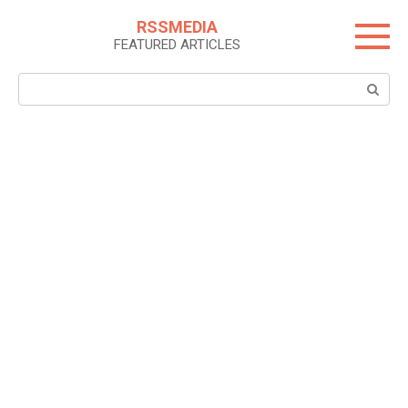
Skip
RSSMEDIA
to
FEATURED ARTICLES
content
Search: