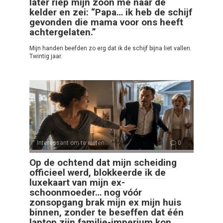
later riep mijn zoon me naar de
kelder en zei: “Papa… ik heb de schijf
gevonden die mama voor ons heeft
achtergelaten.”
Mijn handen beefden zo erg dat ik de schijf bijna liet vallen.
Twintig jaar.
Interessant om te weten
0
Op de ochtend dat mijn scheiding
officieel werd, blokkeerde ik de
luxekaart van mijn ex-
schoonmoeder… nog vóór
zonsopgang brak mijn ex mijn huis
binnen, zonder te beseffen dat één
laptop zijn familie-imperium kon