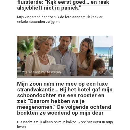
fluisterde: “Kijk eerst goed… en raak
alsjeblieft niet in paniek.”
Mijn vingers trilden toen ik de foto aannam. Ik keek er
enkele seconden zwijgend
Interessant om te weten
0
Mijn zoon nam me mee op een luxe
strandvakantie… Bij het hotel gaf mijn
schoondochter me een rooster en
zei: “Daarom hebben we je
meegenomen.” De volgende ochtend
bonkten ze woedend op mijn deur
Die nacht zat ik alleen op mijn balkon. Voor het eerst in mijn
leven