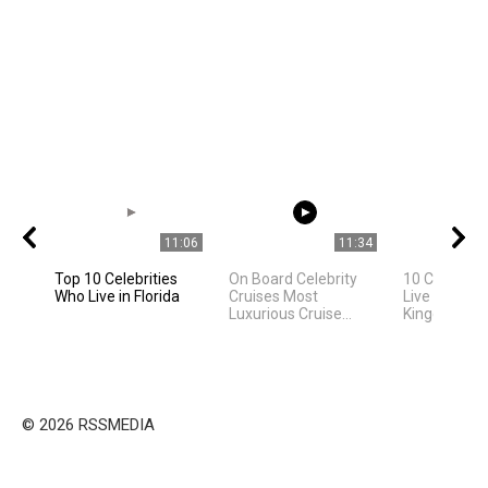
11:06
11:34
Top 10 Celebrities
On Board Celebrity
10 Celebriti
Who Live in Florida
Cruises Most
Live In Unite
Luxurious Cruise...
Kingdom
© 2026 RSSMEDIA