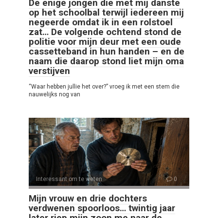
De enige jongen die met mij danste
op het schoolbal terwijl iedereen mij
negeerde omdat ik in een rolstoel
zat… De volgende ochtend stond de
politie voor mijn deur met een oude
cassetteband in hun handen – en de
naam die daarop stond liet mijn oma
verstijven
“Waar hebben jullie het over?” vroeg ik met een stem die
nauwelijks nog van
Interessant om te weten
0
Mijn vrouw en drie dochters
verdwenen spoorloos… twintig jaar
later riep mijn zoon me naar de