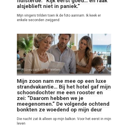
fluisterde: “Kijk eerst goed… en raak
alsjeblieft niet in paniek.”
Mijn vingers trilden toen ik de foto aannam. Ik keek er
enkele seconden zwijgend
Interessant om te weten
0
Mijn zoon nam me mee op een luxe
strandvakantie… Bij het hotel gaf mijn
schoondochter me een rooster en
zei: “Daarom hebben we je
meegenomen.” De volgende ochtend
bonkten ze woedend op mijn deur
Die nacht zat ik alleen op mijn balkon. Voor het eerst in mijn
leven