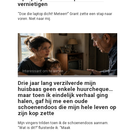
vernietigen
“Doe die laptop dicht! Meteen!” Grant zette een stap naar
voren. Niet naar mij.
Interessant om te weten
0
Drie jaar lang verzilverde mijn
huisbaas geen enkele huurcheque…
maar toen ik eindelijk verhaal ging
halen, gaf hij me een oude
schoenendoos die mijn hele leven op
zijn kop zette
Mijn vingers trilden toen ik de schoenendoos aannam.
“Wat is dit?” fluisterde ik. “Maak