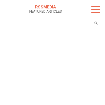
Skip
RSSMEDIA
to
FEATURED ARTICLES
content
Search: