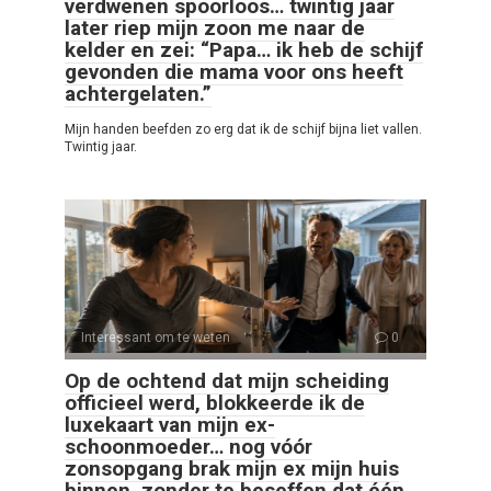
verdwenen spoorloos… twintig jaar
later riep mijn zoon me naar de
kelder en zei: “Papa… ik heb de schijf
gevonden die mama voor ons heeft
achtergelaten.”
Mijn handen beefden zo erg dat ik de schijf bijna liet vallen.
Twintig jaar.
Interessant om te weten
0
Op de ochtend dat mijn scheiding
officieel werd, blokkeerde ik de
luxekaart van mijn ex-
schoonmoeder… nog vóór
zonsopgang brak mijn ex mijn huis
binnen, zonder te beseffen dat één