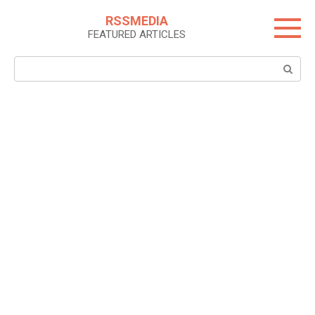
Skip
RSSMEDIA
to
FEATURED ARTICLES
content
Search: