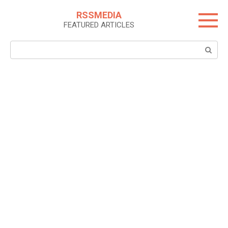
Skip
RSSMEDIA
to
FEATURED ARTICLES
content
Search: