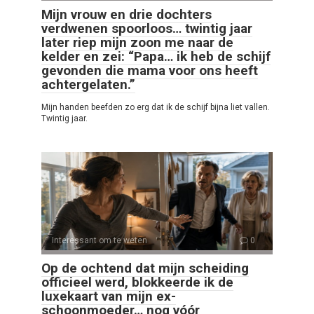
Mijn vrouw en drie dochters
verdwenen spoorloos… twintig jaar
later riep mijn zoon me naar de
kelder en zei: “Papa… ik heb de schijf
gevonden die mama voor ons heeft
achtergelaten.”
Mijn handen beefden zo erg dat ik de schijf bijna liet vallen.
Twintig jaar.
Interessant om te weten
0
Op de ochtend dat mijn scheiding
officieel werd, blokkeerde ik de
luxekaart van mijn ex-
schoonmoeder… nog vóór