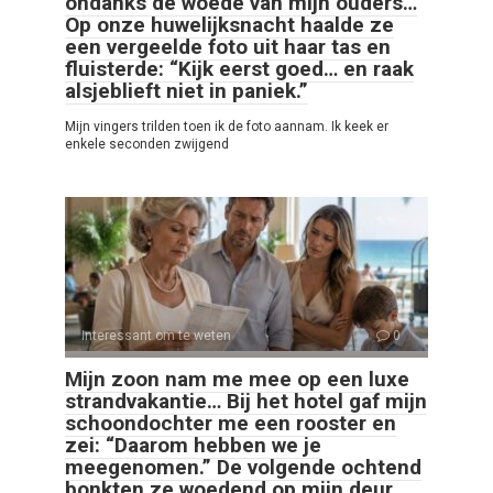
ondanks de woede van mijn ouders…
Op onze huwelijksnacht haalde ze
een vergeelde foto uit haar tas en
fluisterde: “Kijk eerst goed… en raak
alsjeblieft niet in paniek.”
Mijn vingers trilden toen ik de foto aannam. Ik keek er
enkele seconden zwijgend
Interessant om te weten
0
Mijn zoon nam me mee op een luxe
strandvakantie… Bij het hotel gaf mijn
schoondochter me een rooster en
zei: “Daarom hebben we je
meegenomen.” De volgende ochtend
bonkten ze woedend op mijn deur