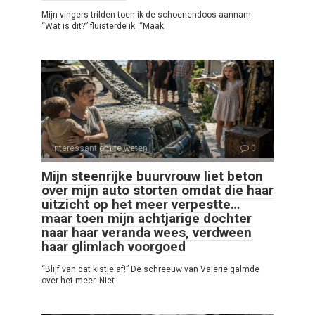
Mijn vingers trilden toen ik de schoenendoos aannam.
“Wat is dit?” fluisterde ik. “Maak
Interessant om te weten
0
Mijn steenrijke buurvrouw liet beton
over mijn auto storten omdat die haar
uitzicht op het meer verpestte…
maar toen mijn achtjarige dochter
naar haar veranda wees, verdween
haar glimlach voorgoed
“Blijf van dat kistje af!” De schreeuw van Valerie galmde
over het meer. Niet