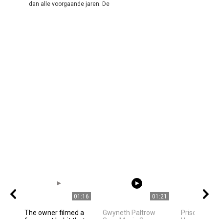
dan alle voorgaande jaren. De
01:16
01:21
The owner filmed a
Gwyneth Paltrow
Priscilla Pre