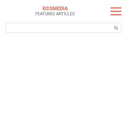
Skip
RSSMEDIA
to
FEATURED ARTICLES
content
Search: