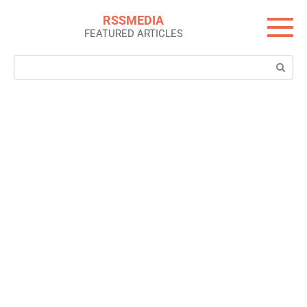
Skip
RSSMEDIA
to
FEATURED ARTICLES
content
Search: