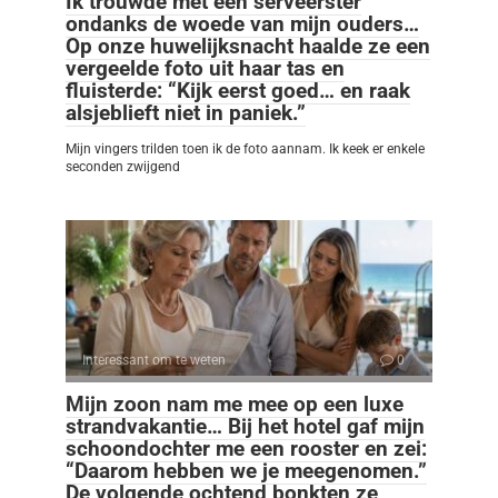
Ik trouwde met een serveerster
ondanks de woede van mijn ouders…
Op onze huwelijksnacht haalde ze een
vergeelde foto uit haar tas en
fluisterde: “Kijk eerst goed… en raak
alsjeblieft niet in paniek.”
Mijn vingers trilden toen ik de foto aannam. Ik keek er enkele
seconden zwijgend
Interessant om te weten
0
Mijn zoon nam me mee op een luxe
strandvakantie… Bij het hotel gaf mijn
schoondochter me een rooster en zei:
“Daarom hebben we je meegenomen.”
De volgende ochtend bonkten ze