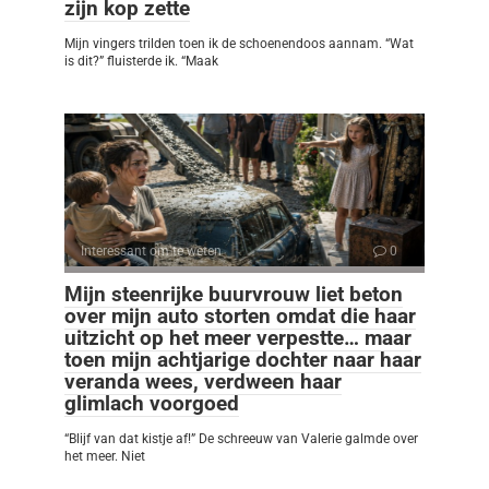
zijn kop zette
Mijn vingers trilden toen ik de schoenendoos aannam. “Wat
is dit?” fluisterde ik. “Maak
Interessant om te weten
0
Mijn steenrijke buurvrouw liet beton
over mijn auto storten omdat die haar
uitzicht op het meer verpestte… maar
toen mijn achtjarige dochter naar haar
veranda wees, verdween haar
glimlach voorgoed
“Blijf van dat kistje af!” De schreeuw van Valerie galmde over
het meer. Niet