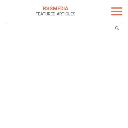
Skip
RSSMEDIA
to
FEATURED ARTICLES
content
Search: