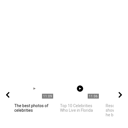
11:09
11:06
The best photos of
Top 10 Celebrities
Rescued pan
celebrities
Who Live in Florida
shows happi
he bathes in