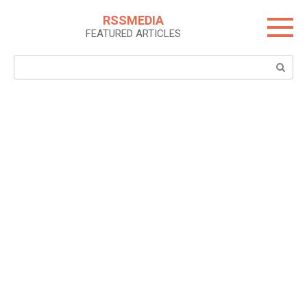
Skip
RSSMEDIA
to
FEATURED ARTICLES
content
Search: