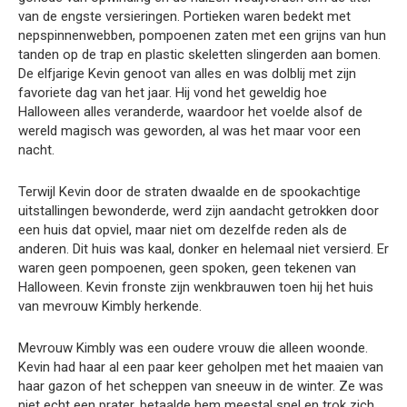
van de engste versieringen. Portieken waren bedekt met
nepspinnenwebben, pompoenen zaten met een grijns van hun
tanden op de trap en plastic skeletten slingerden aan bomen.
De elfjarige Kevin genoot van alles en was dolblij met zijn
favoriete dag van het jaar. Hij vond het geweldig hoe
Halloween alles veranderde, waardoor het voelde alsof de
wereld magisch was geworden, al was het maar voor een
nacht.
Terwijl Kevin door de straten dwaalde en de spookachtige
uitstallingen bewonderde, werd zijn aandacht getrokken door
een huis dat opviel, maar niet om dezelfde reden als de
anderen. Dit huis was kaal, donker en helemaal niet versierd. Er
waren geen pompoenen, geen spoken, geen tekenen van
Halloween. Kevin fronste zijn wenkbrauwen toen hij het huis
van mevrouw Kimbly herkende.
Mevrouw Kimbly was een oudere vrouw die alleen woonde.
Kevin had haar al een paar keer geholpen met het maaien van
haar gazon of het scheppen van sneeuw in de winter. Ze was
niet echt een prater, betaalde hem meestal snel en trok zich