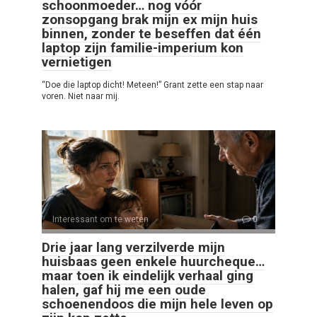
schoonmoeder… nog vóór
zonsopgang brak mijn ex mijn huis
binnen, zonder te beseffen dat één
laptop zijn familie-imperium kon
vernietigen
“Doe die laptop dicht! Meteen!” Grant zette een stap naar
voren. Niet naar mij.
Interessant om te weten
0
Drie jaar lang verzilverde mijn
huisbaas geen enkele huurcheque…
maar toen ik eindelijk verhaal ging
halen, gaf hij me een oude
schoenendoos die mijn hele leven op