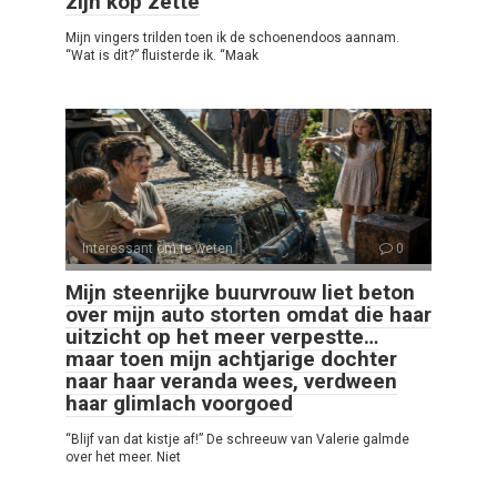
zijn kop zette
Mijn vingers trilden toen ik de schoenendoos aannam.
“Wat is dit?” fluisterde ik. “Maak
Interessant om te weten
0
Mijn steenrijke buurvrouw liet beton
over mijn auto storten omdat die haar
uitzicht op het meer verpestte…
maar toen mijn achtjarige dochter
naar haar veranda wees, verdween
haar glimlach voorgoed
“Blijf van dat kistje af!” De schreeuw van Valerie galmde
over het meer. Niet