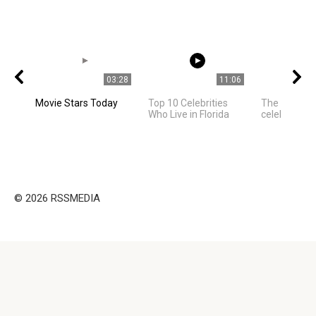
03:28
11:06
Movie Stars Today
Top 10 Celebrities
The best ph
Who Live in Florida
celebrities
© 2026 RSSMEDIA