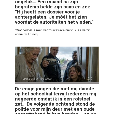
ongeluk… Een maand na zijn
begrafenis belde zijn baas en zei:
“Hij heeft een dossier voor je
achtergelaten. Je móét het zien
voordat de autoriteiten het vinden.”
“Wat bedoel je met: vertrouw Grace niet?” Ik las de zin
opnieuw. En nog
Interessant om te weten
0
De enige jongen die met mij danste
op het schoolbal terwijl iedereen mij
negeerde omdat ik in een rolstoel
zat… De volgende ochtend stond de
politie voor mijn deur met een oude