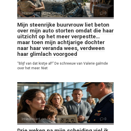
Interessant om te weten
0
Mijn steenrijke buurvrouw liet beton
over mijn auto storten omdat die haar
uitzicht op het meer verpestte…
maar toen mijn achtjarige dochter
naar haar veranda wees, verdween
haar glimlach voorgoed
“Blijf van dat kistje af!” De schreeuw van Valerie galmde
over het meer. Niet
Interessant om te weten
0
Drie weken na mijn scheiding viel ik