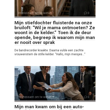
Interessant om te weten
0
Mijn stiefdochter fluisterde na onze
bruiloft: “Wil je mama ontmoeten? Ze
woont in de kelder.” Toen ik de deur
opende, begreep ik waarom mijn man
er nooit over sprak
De bandrecorder kraakte. Daarna vulde een zachte
vrouwenstem de stille kelder. “Hallo, mijn meisjes…”
Interessant om te weten
0
Mijn man kwam om bij een auto-