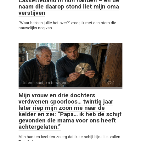
cassetteband in hun handen – en de
naam die daarop stond liet mijn oma
verstijven
“Waar hebben jullie het over?” vroeg ik met een stem die
nauwelijks nog van
Interessant om te weten
0
Mijn vrouw en drie dochters
verdwenen spoorloos… twintig jaar
later riep mijn zoon me naar de
kelder en zei: “Papa… ik heb de schijf
gevonden die mama voor ons heeft
achtergelaten.”
Mijn handen beefden zo erg dat ik de schijf bijna liet vallen.