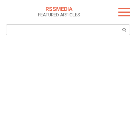
Skip
RSSMEDIA
to
FEATURED ARTICLES
content
Search: