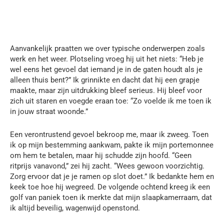
Aanvankelijk praatten we over typische onderwerpen zoals
werk en het weer. Plotseling vroeg hij uit het niets: “Heb je
wel eens het gevoel dat iemand je in de gaten houdt als je
alleen thuis bent?” Ik grinnikte en dacht dat hij een grapje
maakte, maar zijn uitdrukking bleef serieus. Hij bleef voor
zich uit staren en voegde eraan toe: “Zo voelde ik me toen ik
in jouw straat woonde.”
Een verontrustend gevoel bekroop me, maar ik zweeg. Toen
ik op mijn bestemming aankwam, pakte ik mijn portemonnee
om hem te betalen, maar hij schudde zijn hoofd. “Geen
ritprijs vanavond,” zei hij zacht. “Wees gewoon voorzichtig.
Zorg ervoor dat je je ramen op slot doet.” Ik bedankte hem en
keek toe hoe hij wegreed. De volgende ochtend kreeg ik een
golf van paniek toen ik merkte dat mijn slaapkamerraam, dat
ik altijd beveilig, wagenwijd openstond.