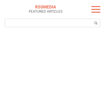
Skip
RSSMEDIA
to
FEATURED ARTICLES
content
Search: