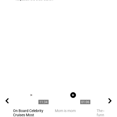
11:34
01:06
On Board Celebrity
Mom is mom
The owner fi
Cruises Most
funny cat ha