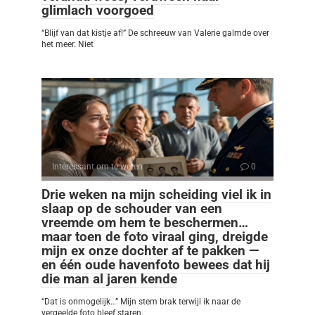
glimlach voorgoed
“Blijf van dat kistje af!” De schreeuw van Valerie galmde over
het meer. Niet
Interessant om te weten
0
Drie weken na mijn scheiding viel ik in
slaap op de schouder van een
vreemde om hem te beschermen…
maar toen de foto viraal ging, dreigde
mijn ex onze dochter af te pakken —
en één oude havenfoto bewees dat hij
die man al jaren kende
“Dat is onmogelijk…” Mijn stem brak terwijl ik naar de
vergeelde foto bleef staren.