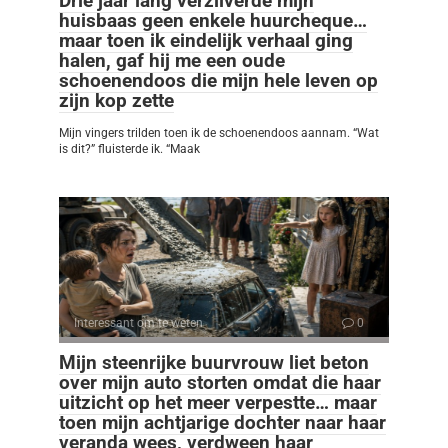
Drie jaar lang verzilverde mijn
huisbaas geen enkele huurcheque…
maar toen ik eindelijk verhaal ging
halen, gaf hij me een oude
schoenendoos die mijn hele leven op
zijn kop zette
Mijn vingers trilden toen ik de schoenendoos aannam. “Wat
is dit?” fluisterde ik. “Maak
Interessant om te weten
0
Mijn steenrijke buurvrouw liet beton
over mijn auto storten omdat die haar
uitzicht op het meer verpestte… maar
toen mijn achtjarige dochter naar haar
veranda wees, verdween haar