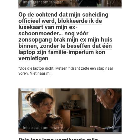
Interessant om te weten
0
Op de ochtend dat mijn scheiding
officieel werd, blokkeerde ik de
luxekaart van mijn ex-
schoonmoeder… nog vóór
zonsopgang brak mijn ex mijn huis
binnen, zonder te beseffen dat één
laptop zijn familie-imperium kon
vernietigen
“Doe die laptop dicht! Meteen!” Grant zette een stap naar
voren. Niet naar mij.
Interessant om te weten
0