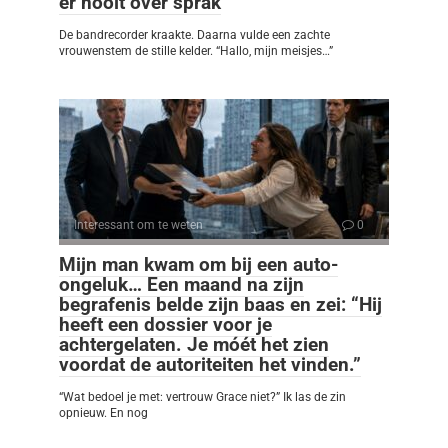
er nooit over sprak
De bandrecorder kraakte. Daarna vulde een zachte
vrouwenstem de stille kelder. “Hallo, mijn meisjes…”
Interessant om te weten
0
Mijn man kwam om bij een auto-
ongeluk… Een maand na zijn
begrafenis belde zijn baas en zei: “Hij
heeft een dossier voor je
achtergelaten. Je móét het zien
voordat de autoriteiten het vinden.”
“Wat bedoel je met: vertrouw Grace niet?” Ik las de zin
opnieuw. En nog