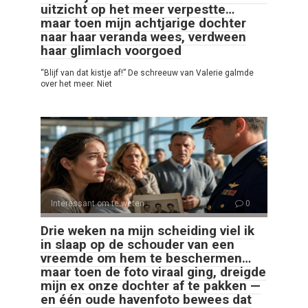
uitzicht op het meer verpestte…
maar toen mijn achtjarige dochter
naar haar veranda wees, verdween
haar glimlach voorgoed
“Blijf van dat kistje af!” De schreeuw van Valerie galmde
over het meer. Niet
Interessant om te weten
0
Drie weken na mijn scheiding viel ik
in slaap op de schouder van een
vreemde om hem te beschermen…
maar toen de foto viraal ging, dreigde
mijn ex onze dochter af te pakken —
en één oude havenfoto bewees dat