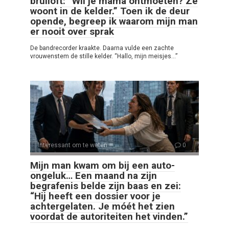
bruiloft: “Wil je mama ontmoeten? Ze
woont in de kelder.” Toen ik de deur
opende, begreep ik waarom mijn man
er nooit over sprak
De bandrecorder kraakte. Daarna vulde een zachte
vrouwenstem de stille kelder. “Hallo, mijn meisjes…”
Interessant om te weten
0
Mijn man kwam om bij een auto-
ongeluk… Een maand na zijn
begrafenis belde zijn baas en zei:
“Hij heeft een dossier voor je
achtergelaten. Je móét het zien
voordat de autoriteiten het vinden.”