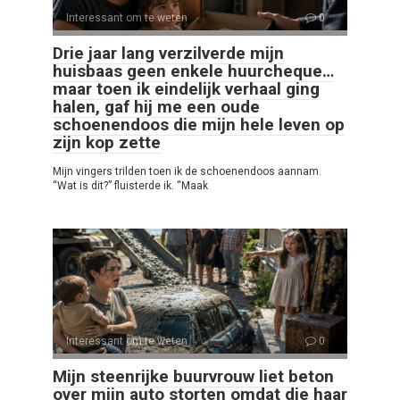
Interessant om te weten
0
Drie jaar lang verzilverde mijn
huisbaas geen enkele huurcheque…
maar toen ik eindelijk verhaal ging
halen, gaf hij me een oude
schoenendoos die mijn hele leven op
zijn kop zette
Mijn vingers trilden toen ik de schoenendoos aannam.
“Wat is dit?” fluisterde ik. “Maak
Interessant om te weten
0
Mijn steenrijke buurvrouw liet beton
over mijn auto storten omdat die haar