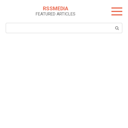
Skip
RSSMEDIA
to
FEATURED ARTICLES
content
Search: