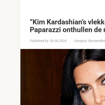
“Kim Kardashian’s vlekk
Paparazzi onthullen de r
Published by:
26.08.2024
Category:
Beroemdhe