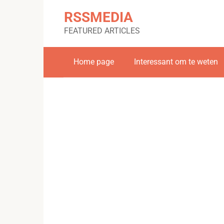
Skip
RSSMEDIA
to
content
FEATURED ARTICLES
Home page
Interessant om te weten