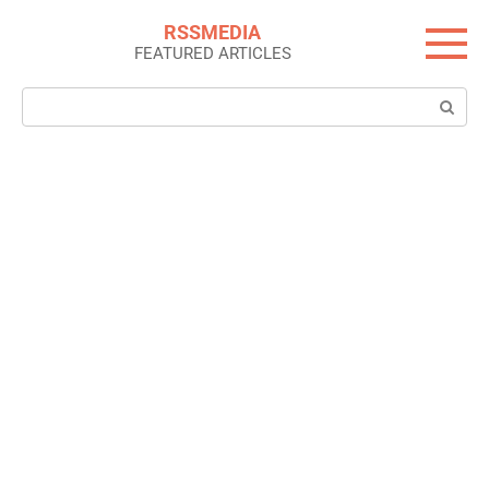
Skip
RSSMEDIA
to
FEATURED ARTICLES
content
Search: