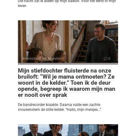
Die nacht zat ik alleen op mijn balkon. Voor het eerst in mijn
leven
Interessant om te weten
0
Mijn stiefdochter fluisterde na onze
bruiloft: “Wil je mama ontmoeten? Ze
woont in de kelder.” Toen ik de deur
opende, begreep ik waarom mijn man
er nooit over sprak
De bandrecorder kraakte. Daarna vulde een zachte
vrouwenstem de stille kelder. “Hallo, mijn meisjes…”