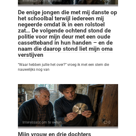
Interessant om te weten
0
De enige jongen die met mij danste op
het schoolbal terwijl iedereen mij
negeerde omdat ik in een rolstoel
zat… De volgende ochtend stond de
politie voor mijn deur met een oude
cassetteband in hun handen – en de
naam die daarop stond liet mijn oma
verstijven
“Waar hebben jullie het over?” vroeg ik met een stem die
nauwelijks nog van
Interessant om te weten
0
Mijn vrouw en drie dochters