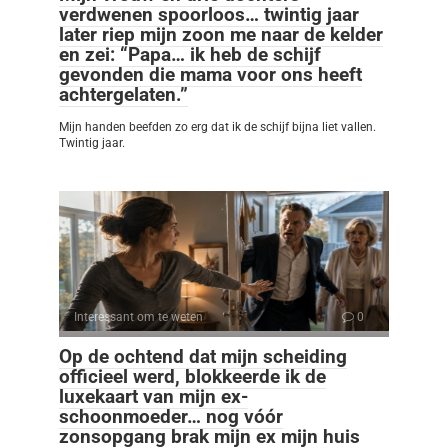
verdwenen spoorloos… twintig jaar
later riep mijn zoon me naar de kelder
en zei: “Papa… ik heb de schijf
gevonden die mama voor ons heeft
achtergelaten.”
Mijn handen beefden zo erg dat ik de schijf bijna liet vallen.
Twintig jaar.
Interessant om te weten
0
Op de ochtend dat mijn scheiding
officieel werd, blokkeerde ik de
luxekaart van mijn ex-
schoonmoeder… nog vóór
zonsopgang brak mijn ex mijn huis