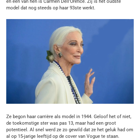
en een van hen is Carmen Dell’Orefice. Zij is het oudste
model dat nog steeds op haar 93ste werkt.
Ze begon haar carrière als model in 1944. Geloof het of niet,
de toekomstige ster was pas 13, maar had een groot
potentieel. Al snel werd ze zo gewild dat ze het geluk had om
al op 15-jarige leeftijd op de cover van Vogue te staan.