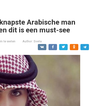
e knapste Arabische man
en dit is een must-see
om te weten
Author:
Sveta