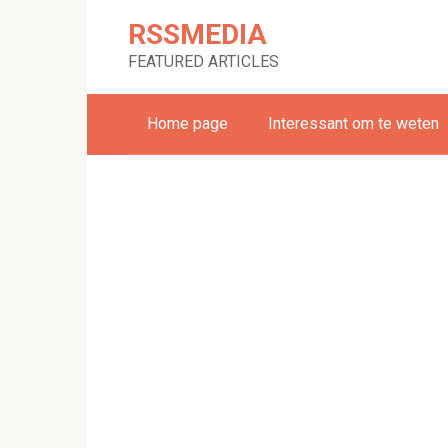
Skip
RSSMEDIA
to
content
FEATURED ARTICLES
Home page
Interessant om te weten