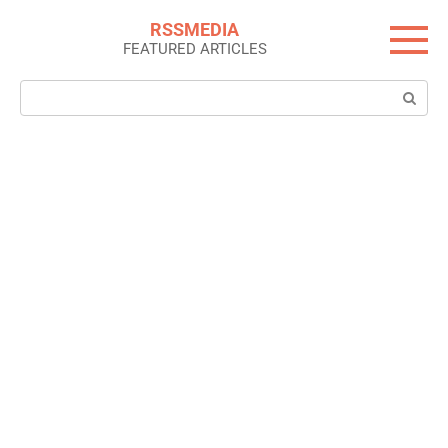
Skip
RSSMEDIA
to
FEATURED ARTICLES
content
Search: