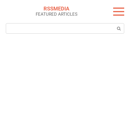
Skip
RSSMEDIA
to
FEATURED ARTICLES
content
Search: