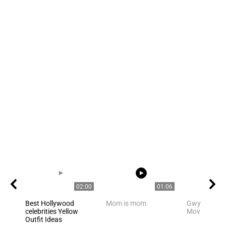
02:00
01:06
Best Hollywood
Mom is mom
Gwyneth Pal
celebrities Yellow
Movie Scene
Outfit Ideas