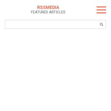
Skip
RSSMEDIA
to
FEATURED ARTICLES
content
Search: